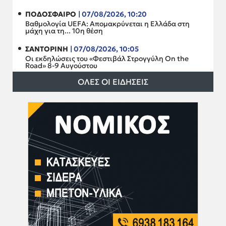
ΠΟΔΟΣΦΑΙΡΟ
| 07/08/2026, 10:20
Βαθμολογία UEFA: Απομακρύνεται η Ελλάδα στη
μάχη για τη... 10η θέση
ΣΑΝΤΟΡΙΝΗ
| 07/08/2026, 10:05
Οι εκδηλώσεις του «Φεστιβάλ Στρογγύλη On the
Road» 8-9 Αυγούστου
ΟΛΕΣ ΟΙ ΕΙΔΗΣΕΙΣ
ΠΟΔΟΣΦΑΙΡΟ
| 07/08/2026, 09:50
Δείτε τα αθλητικά πρωτοσέλιδα της Παρασκευής
(7/8)
ΠΟΔΟΣΦΑΙΡΟ
| 07/08/2026, 09:35
Οι τηλεοπτικές μεταδόσεις της Παρασκευής (7/8)
ΑΓΟΡΑ ΕΡΓΑΣΙΑΣ
| 07/08/2026, 09:15
Αυτοί είναι οι άνεργοι που δικαιούνται δωρεάν
ένσημα 5 έτων