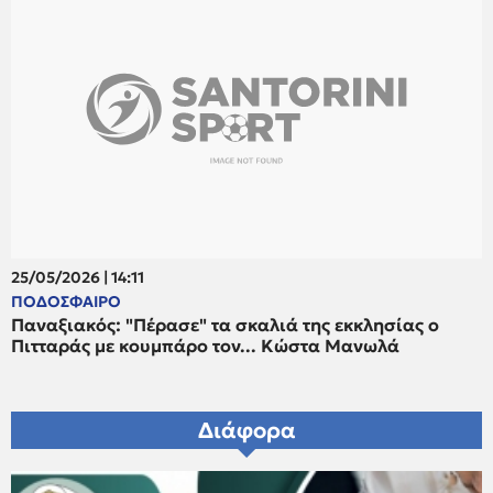
25/05/2026 | 14:11
21/05/2026 | 19:13
ΠΟΔΟΣΦΑΙΡΟ
GOSSIP
Παναξιακός: "Πέρασε" τα σκαλιά της εκκλησίας ο
Στη Σαντορίνη για διακοπές…Χριστογιώργος και
Πιτταράς με κουμπάρο τον... Κώστα Μανωλά
Αθανασίου
Διάφορα