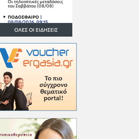
Οι τηλεοπτικές μεταδόσεις
του Σαββάτου (08/08)
ΠΟΔΟΣΦΑΙΡΟ
|
08/08/2026, 09:15
Δείτε τα αθλητικά
ΟΛΕΣ ΟΙ ΕΙΔΗΣΕΙΣ
πρωτοσέλιδα του Σαββάτου
(8/8)
ΘΥΕΛΛΑ ΚΑΜΑΡΙΟΥ
|
07/08/2026, 16:58
ΕΠΣ Κυκλάδων: Έβαλε
ταχύτητα και ποιότητα στη
¨"μηχανή" της η Θύελλα
Καμαρίου - ανακοίνωσε
Θανάση Ιωαννίδη
ΑΓΟΡΑ ΕΡΓΑΣΙΑΣ
|
07/08/2026, 11:15
Πόθεν Έσχες 2026: Πώς να
αποφύγετε τα πρόστιμα
SUPER LEAGUE 2
|
07/08/2026, 10:45
Super League 2: Νέο φιλικό
για Ελλάς Σύρου με Αστέρα
Τρίπολης Β