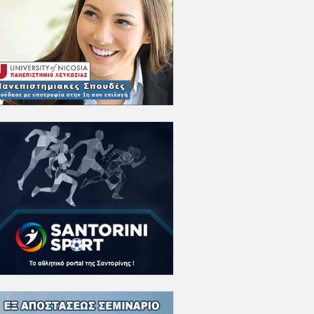
ΠΟΔΟΣΦΑΙΡΟ
|
07/08/2026, 10:20
Βαθμολογία UEFA:
Απομακρύνεται η Ελλάδα
στη μάχη για τη... 10η θέση
ΣΑΝΤΟΡΙΝΗ
| 07/08/2026,
10:05
Οι εκδηλώσεις του
«Φεστιβάλ Στρογγύλη On
the Road» 8-9 Αυγούστου
ΠΟΔΟΣΦΑΙΡΟ
|
07/08/2026, 09:50
Δείτε τα αθλητικά
πρωτοσέλιδα της
Παρασκευής (7/8)
ΠΟΔΟΣΦΑΙΡΟ
|
07/08/2026, 09:35
Οι τηλεοπτικές μεταδόσεις
της Παρασκευής (7/8)
ΑΓΟΡΑ ΕΡΓΑΣΙΑΣ
|
07/08/2026, 09:15
Αυτοί είναι οι άνεργοι που
δικαιούνται δωρεάν ένσημα