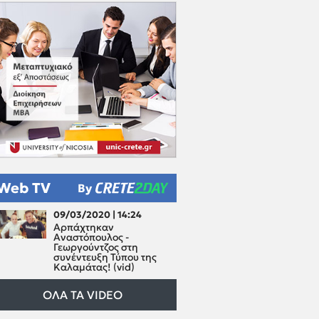
Γ Εθνική: Ορίστηκε η
πρεμιέρα των ομίλων - το
αναλυτικό πρόγραμμα της
1ης αγωνιστικής
ΣΑΝΤΟΡΙΝΗ
| 06/08/2026,
13:28
Ηφαίστεια 2026 - Η καρδιά
του ηφαιστείου θα
χτυπήσει... ξανά
ΣΑΝΤΟΡΙΝΗ
| 06/08/2026,
09:45
ΣΑΕΚ Τουρισμού: Σε εξέλιξη
οι αιτήσεις για ...976 θέσεις
Web TV
By
ΠΟΔΟΣΦΑΙΡΟ
|
06/08/2026, 09:35
09/03/2020 | 14:24
Δείτε τα αθλητικά
Αρπάχτηκαν
πρωτοσέλιδα της Πέμπτης
Αναστόπουλος -
(6/8)
Γεωργούντζος στη
συνέντευξη Τύπου της
Καλαμάτας! (vid)
ΠΟΔΟΣΦΑΙΡΟ
|
06/08/2026, 09:15
ΟΛΑ ΤΑ VIDEO
Με ΠΑΟΚ – Άντερλεχτ οι
τηλεοπτικές μεταδόσεις της
Πέμπτης [06/08]