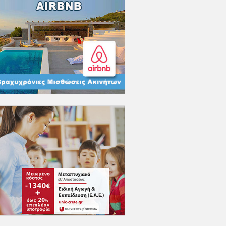
5 έτων
ΜΠΑΣΚΕΤ
| 06/08/2026,
21:28
Μπάσκετ: Σπουδαία
μεταγραφή με Αλεξάνδρα
Κοτσιάφτη για τον A.Σ.Π
Santorini BC Sport
Acedemies
ΠΑΝΘΗΡΑΪΚΟΣ
|
06/08/2026, 19:12
Γιώργος Καλαμάτας: Όσο
μπορώ να προσφέρω, θα
συνεχίσω να δίνω τον
καλύτερό μου εαυτό για την
ομάδα
ΠΑΝΘΗΡΑΪΚΟΣ
|
06/08/2026, 19:01
ΕΠΣ Κυκλάδων:
Εμπιστοσύνη σε Καλαμάτα ο
Πανθηραικός -
ανακοινώθηκε η ανανέωση
της συνεργασίας
Γ' ΕΘΝΙΚΗ
| 06/08/2026,
15:45