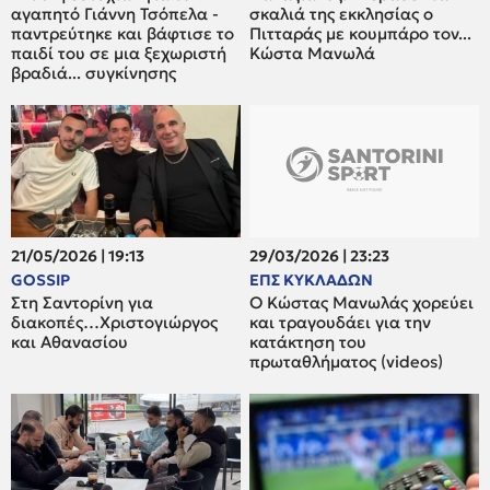
αγαπητό Γιάννη Τσόπελα -
σκαλιά της εκκλησίας ο
παντρεύτηκε και βάφτισε το
Πιτταράς με κουμπάρο τον...
παιδί του σε μια ξεχωριστή
Κώστα Μανωλά
βραδιά... συγκίνησης
21/05/2026 | 19:13
29/03/2026 | 23:23
GOSSIP
ΕΠΣ ΚΥΚΛΑΔΩΝ
Στη Σαντορίνη για
Ο Κώστας Μανωλάς χορεύει
διακοπές…Χριστογιώργος
και τραγουδάει για την
και Αθανασίου
κατάκτηση του
πρωταθλήματος (videos)