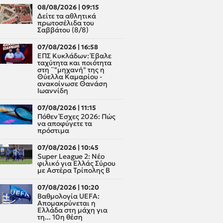
08/08/2026 | 09:15
Δείτε τα αθλητικά
πρωτοσέλιδα του
Σαββάτου (8/8)
07/08/2026 | 16:58
ΕΠΣ Κυκλάδων: Έβαλε
ταχύτητα και ποιότητα
στη ¨"μηχανή" της η
Θύελλα Καμαρίου -
ανακοίνωσε Θανάση
Ιωαννίδη
07/08/2026 | 11:15
Πόθεν Έσχες 2026: Πώς
να αποφύγετε τα
πρόστιμα
07/08/2026 | 10:45
Super League 2: Νέο
φιλικό για Ελλάς Σύρου
με Αστέρα Τρίπολης Β
07/08/2026 | 10:20
Βαθμολογία UEFA:
Απομακρύνεται η
Ελλάδα στη μάχη για
τη... 10η θέση