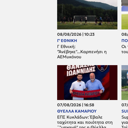
08/08/2026 | 10:23
08/
Γ' ΕΘΝΙΚΗ
ΠΟ
Γ Εθνική:
Οι 
"Άνέβηκε"...Καρπενήσι η
το
ΑΕΜυκόνου
07/08/2026 | 16:58
07/
ΘΥΕΛΛΑ ΚΑΜΑΡΙΟΥ
SU
ΕΠΣ Κυκλάδων: Έβαλε
Sup
ταχύτητα και ποιότητα στη
γι
¨"μηχανή" της η Θύελλα
Τρ