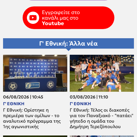
Εγγραφείτε στο
κανάλι μας στο
Youtube
Γ' Εθνική: Άλλα νέα
06/08/2026 | 10:45
03/08/2026 | 11:10
Γ' ΕΘΝΙΚΗ
Γ' ΕΘΝΙΚΗ
Γ Εθνική: Ορίστηκε η
Γ Εθνική: Τέλος οι διακοπές
πρεμιέρα των ομίλων - το
για τον Παναξιακό - "πατάει"
αναλυτικό πρόγραμμα της
γήπεδο η ομάδα του
1ης αγωνιστικής
Δημήτρη Τερεζόπουλου