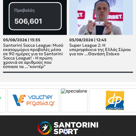
05/08/2026 | 13:35
05/08/2026 | 12:45
Santorini Socca League: Μισό
Super League 2: H
εκατομμύριο προβολές μέσα
υπερηφάνεια της Ελλάς Σύρου
σε 90 ημέρες για το Santorini
για τον ...Θανάση Στάικο
Socca League! - Η πρώτη
χρονιά σε αριθμούς που
έσπασε τα ..."κοντέρ"