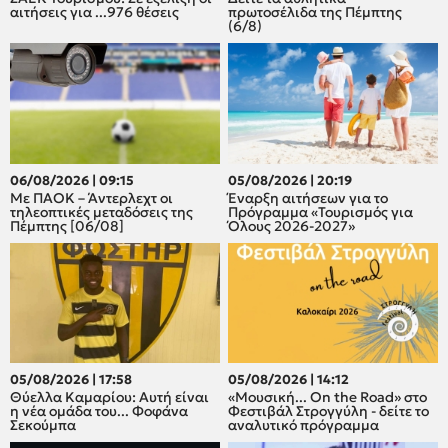
αιτήσεις για ...976 θέσεις
πρωτοσέλιδα της Πέμπτης
(6/8)
06/08/2026 | 09:15
05/08/2026 | 20:19
Με ΠΑΟΚ – Άντερλεχτ οι
Έναρξη αιτήσεων για το
τηλεοπτικές μεταδόσεις της
Πρόγραμμα «Τουρισμός για
Πέμπτης [06/08]
Όλους 2026-2027»
05/08/2026 | 17:58
05/08/2026 | 14:12
Θύελλα Καμαρίου: Αυτή είναι
«Μουσική... On the Road» στο
η νέα ομάδα του... Φοφάνα
Φεστιβάλ Στρογγύλη - δείτε το
Σεκούμπα
αναλυτικό πρόγραμμα