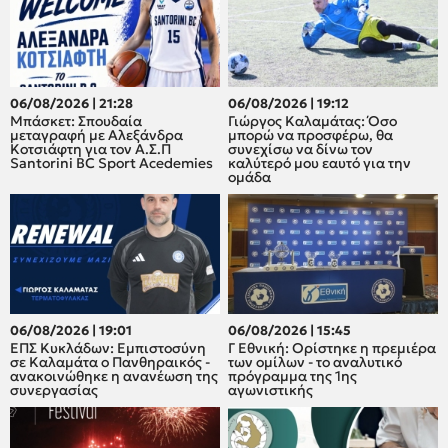
06/08/2026 | 21:28
06/08/2026 | 19:12
Μπάσκετ: Σπουδαία
Γιώργος Καλαμάτας: Όσο
μεταγραφή με Αλεξάνδρα
μπορώ να προσφέρω, θα
Κοτσιάφτη για τον A.Σ.Π
συνεχίσω να δίνω τον
Santorini BC Sport Acedemies
καλύτερό μου εαυτό για την
ομάδα
06/08/2026 | 19:01
06/08/2026 | 15:45
ΕΠΣ Κυκλάδων: Εμπιστοσύνη
Γ Εθνική: Ορίστηκε η πρεμιέρα
σε Καλαμάτα ο Πανθηραικός -
των ομίλων - το αναλυτικό
ανακοινώθηκε η ανανέωση της
πρόγραμμα της 1ης
συνεργασίας
αγωνιστικής