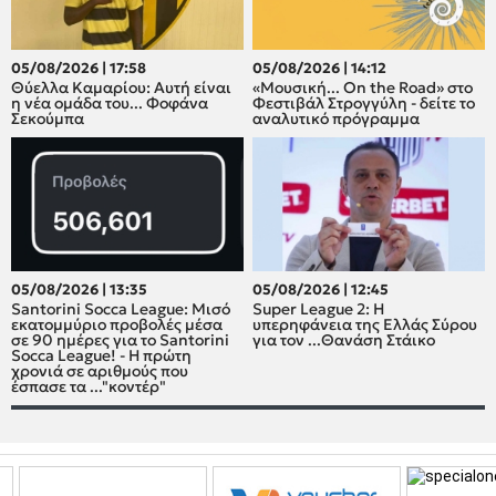
05/08/2026 | 17:58
05/08/2026 | 14:12
Θύελλα Καμαρίου: Αυτή είναι
«Μουσική... On the Road» στο
η νέα ομάδα του... Φοφάνα
Φεστιβάλ Στρογγύλη - δείτε το
Σεκούμπα
αναλυτικό πρόγραμμα
05/08/2026 | 13:35
05/08/2026 | 12:45
Santorini Socca League: Μισό
Super League 2: H
εκατομμύριο προβολές μέσα
υπερηφάνεια της Ελλάς Σύρου
σε 90 ημέρες για το Santorini
για τον ...Θανάση Στάικο
Socca League! - Η πρώτη
χρονιά σε αριθμούς που
έσπασε τα ..."κοντέρ"