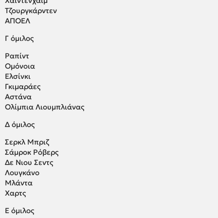
Χάιντενχαϊμ
Τζουργκάρντεν
ΑΠΟΕΛ
Γ όμιλος
Ραπίντ
Ομόνοια
Ελσίνκι
Γκιμαράες
Αστάνα
Ολίμπια Λιουμπλιάνας
Δ όμιλος
Σερκλ Μπριζ
Σάμροκ Ρόβερς
Δε Νιου Σεντς
Λουγκάνο
Μλάντα
Χαρτς
Ε όμιλος