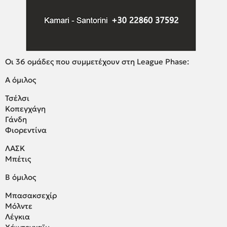
Οι 36 ομάδες που συμμετέχουν στη League Phase:
A όμιλος
Τσέλσι
Κοπεγχάγη
Γάνδη
Φιορεντίνα
ΛΑΣΚ
Μπέτις
Β όμιλος
Μπασακσεχίρ
Μόλντε
Λέγκια