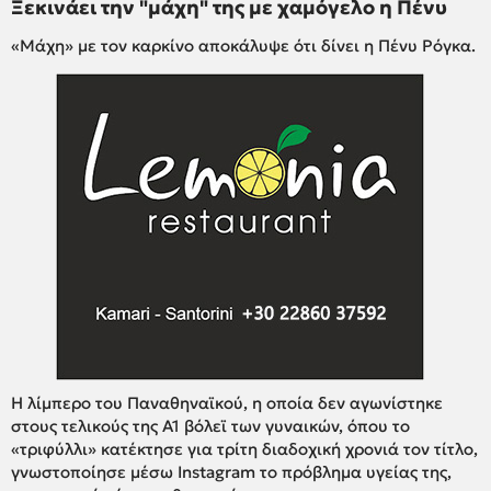
Ξεκινάει την "μάχη" της με χαμόγελο η Πένυ
«Μάχη» με τον καρκίνο αποκάλυψε ότι δίνει η Πένυ Ρόγκα.
H λίμπερο του Παναθηναϊκού, η οποία δεν αγωνίστηκε
στους τελικούς της Α1 βόλεϊ των γυναικών, όπου το
«τριφύλλι» κατέκτησε για τρίτη διαδοχική χρονιά τον τίτλο,
γνωστοποίησε μέσω Instagram το πρόβλημα υγείας της,