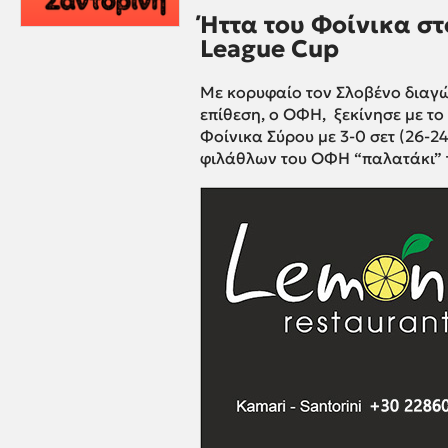
Ήττα του Φοίνικα σ
League Cup
Mε κορυφαίο τον Σλοβένο διαγών
επίθεση, ο ΟΦΗ, ξεκίνησε με το 
Φοίνικα Σύρου με 3-0 σετ (26-24
φιλάθλων του ΟΦΗ “παλατάκι” τ