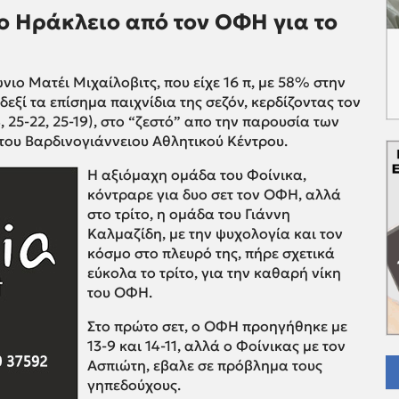
το Ηράκλειο από τον ΟΦΗ για το
ιο Ματέι Μιχαίλοβιτς, που είχε 16 π, με 58% στην
δεξί τα επίσημα παιχνίδια της σεζόν, κερδίζοντας τον
, 25-22, 25-19), στο “ζεστό” απο την παρουσία των
ου Βαρδινογιάννειου Αθλητικού Κέντρου.
Η αξιόμαχη ομάδα του Φοίνικα,
κόντραρε για δυο σετ τον ΟΦΗ, αλλά
στο τρίτο, η ομάδα του Γιάννη
Καλμαζίδη, με την ψυχολογία και τον
κόσμο στο πλευρό της, πήρε σχετικά
εύκολα το τρίτο, για την καθαρή νίκη
του ΟΦΗ.
Στο πρώτο σετ, ο ΟΦΗ προηγήθηκε με
13-9 και 14-11, αλλά ο Φοίνικας με τον
Ασπιώτη, εβαλε σε πρόβλημα τους
γηπεδούχους.