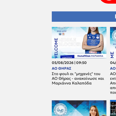
05/08/2026 | 09:50
04/
ΑΟ ΘΗΡΑΣ
ΑΟ
Στο φουλ οι "μηχανές" του
ΑΟ
ΑΟ Θήρας - ανακοίνωσε και
εκ
Μαριάννα Καλαπόδα
Απ
απ
που