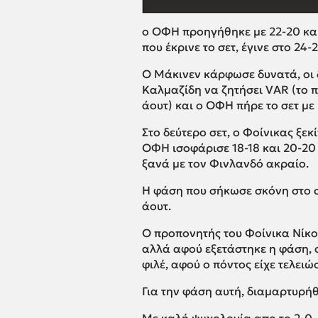
ο ΟΦΗ προηγήθηκε με 22-20 και
που έκρινε το σετ, έγινε στο 24-2
Ο Μάκινεν κάρφωσε δυνατά, οι 
Καλμαζίδη να ζητήσει VAR (το πα
άουτ) και ο ΟΦΗ πήρε το σετ με 
Στο δεύτερο σετ, ο Φοίνικας ξεκ
ΟΦΗ ισοφάρισε 18-18 και 20-20 
ξανά με τον Φινλανδό ακραίο.
Η φάση που σήκωσε σκόνη στο σε
άουτ.
Ο προπονητής του Φοίνικα Νίκος
αλλά αφού εξετάστηκε η φάση, ο
φιλέ, αφού ο πόντος είχε τελειώ
Για την φάση αυτή, διαμαρτυρήθ