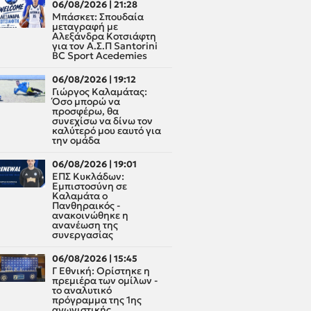
06/08/2026 | 21:28
Μπάσκετ: Σπουδαία
μεταγραφή με
Αλεξάνδρα Κοτσιάφτη
για τον A.Σ.Π Santorini
BC Sport Acedemies
06/08/2026 | 19:12
Γιώργος Καλαμάτας:
Όσο μπορώ να
προσφέρω, θα
συνεχίσω να δίνω τον
καλύτερό μου εαυτό για
την ομάδα
06/08/2026 | 19:01
ΕΠΣ Κυκλάδων:
Εμπιστοσύνη σε
Καλαμάτα ο
Πανθηραικός -
ανακοινώθηκε η
ανανέωση της
συνεργασίας
06/08/2026 | 15:45
Γ Εθνική: Ορίστηκε η
πρεμιέρα των ομίλων -
το αναλυτικό
πρόγραμμα της 1ης
αγωνιστικής