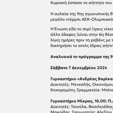
Κυριακή έσπασε το αήττητο του
Η αυλαία της 9ης αγωνιστικής θ
μεγάλο ντέρμπι ΑΕΚ-Ολυμπιακό
Η Ένωση είδε το σερί (τρεις νίκ
άλλο έδαφος (είναι στην 6η θέ
λίγες ημέρες πριν τη ρεβάνς με 
διατηρήσει το εκτός έδρας αήττ
Αναλυτικά το πρόγραμμα της 9
Σάββατο 7 Δεκεμβρίου 2024
Γυμναστήριο «Ανδρέας Βαρίκας»
Διαιτητές: Μενεσλής, Οικονόμο
Κοκορομύτη, Γραμματεία: Μπίτσ
Γυμναστήριο Μίκρας, 18.00: Π.
Διαιτητές: Τσιούλα, Βασιλειάδη
Μακρίδης, Γραμματεία: Αλεξίου.