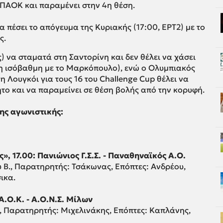
 ΠΑΟΚ και παραμένει στην 4η θέση.
α πέσει το απόγευμα της Κυριακής (17:00, ΕΡΤ2) με το
ς.
ες) να σταματά στη Σαντορίνη και δεν θέλει να χάσει
ση ισόβαθμη με το Μαρκόπουλο), ενώ ο Ολυμπιακός
τη Λουγκόι για τους 16 του Challenge Cup θέλει να
ητο και να παραμείνει σε θέση βολής από την κορυφή.
ης αγωνιστικής:
, 17.00: Πανιώνιος Γ.Σ.Σ. - Παναθηναϊκός Α.Ο.
υ Β., Παρατηρητής: Τσάκωνας, Επόπτες: Ανδρέου,
ικα.
Α.Ο.Κ. - Α.Ο.Ν.Σ. Μίλων
ς, Παρατηρητής: Μιχελινάκης, Επόπτες: Καπλάνης,