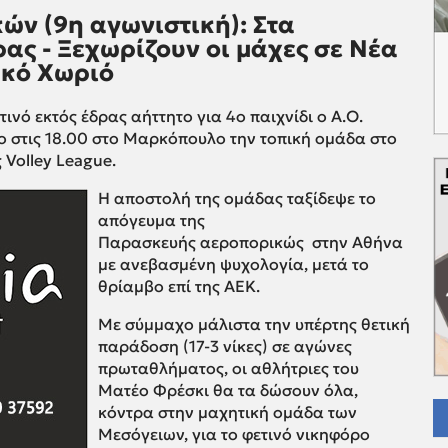
κών (9η αγωνιστική): Στα
ας - Ξεχωρίζουν οι μάχες σε Νέα
ακό Χωριό
ινό εκτός έδρας αήττητο για 4ο παιχνίδι ο Α.Ο.
ο στις 18.00 στο Μαρκόπουλο την τοπική ομάδα στο
 Volley League.
H αποστολή της ομάδας ταξίδεψε το
απόγευμα της
Παρασκευής αεροπορικώς στην Αθήνα
με ανεβασμένη ψυχολογία, μετά το
θρίαμβο επί της ΑΕΚ.
Με σύμμαχο μάλιστα την υπέρτης θετική
παράδοση (17-3 νίκες) σε αγώνες
πρωταθλήματος, οι αθλήτριες του
Ματέο Φρέσκι θα τα δώσουν όλα,
κόντρα στην μαχητική ομάδα των
Μεσόγειων, για το φετινό νικηφόρο