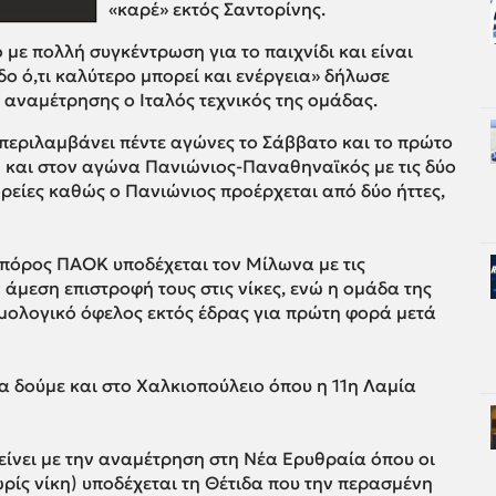
«καρέ» εκτός Σαντορίνης.
με πολλή συγκέντρωση για το παιχνίδι και είναι
δο ό,τι καλύτερο μπορεί και ενέργεια» δήλωσε
 αναμέτρησης ο Ιταλός τεχνικός της ομάδας.
περιλαμβάνει πέντε αγώνες το Σάββατο και το πρώτο
η και στον αγώνα Πανιώνιος-Παναθηναϊκός με τις δύο
ρείες καθώς ο Πανιώνιος προέρχεται από δύο ήττες,
οπόρος ΠΑΟΚ υποδέχεται τον Μίλωνα με τις
άμεση επιστροφή τους στις νίκες, ενώ η ομάδα της
θμολογικό όφελος εκτός έδρας για πρώτη φορά μετά
α δούμε και στο Χαλκιοπούλειο όπου η 11η Λαμία
ίνει με την αναμέτρηση στη Νέα Ερυθραία όπου οι
ρίς νίκη) υποδέχεται τη Θέτιδα που την περασμένη