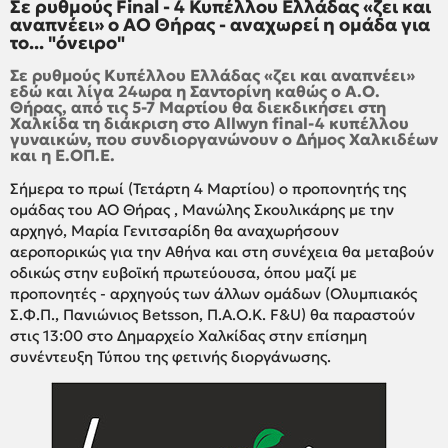
Σε ρυθμούς Final - 4 Κυπέλλου Ελλάδας «ζει και
αναπνέει» ο ΑΟ Θήρας - αναχωρεί η ομάδα για
το... "όνειρο"
Σε ρυθμούς Κυπέλλου Ελλάδας «ζει και αναπνέει»
εδώ και λίγα 24ωρα η Σαντορίνη καθώς ο Α.Ο.
Θήρας, από τις 5-7 Μαρτίου θα διεκδικήσει στη
Χαλκίδα τη διάκριση στο Allwyn final-4 κυπέλλου
γυναικών, που συνδιοργανώνουν ο Δήμος Χαλκιδέων
και η Ε.ΟΠ.Ε.
Σήμερα το πρωί (Τετάρτη 4 Μαρτίου) ο προπονητής της
ομάδας του ΑΟ Θήρας , Μανώλης Σκουλικάρης με την
αρχηγό, Μαρία Γενιτσαρίδη θα αναχωρήσουν
αεροπορικώς για την Αθήνα και στη συνέχεια θα μεταβούν
οδικώς στην ευβοϊκή πρωτεύουσα, όπου μαζί με
προπονητές - αρχηγούς των άλλων ομάδων (Ολυμπιακός
Σ.Φ.Π., Πανιώνιος Betsson, Π.Α.Ο.Κ. F&U) θα παραστούν
στις 13:00 στο Δημαρχείο Χαλκίδας στην επίσημη
συνέντευξη Τύπου της φετινής διοργάνωσης.