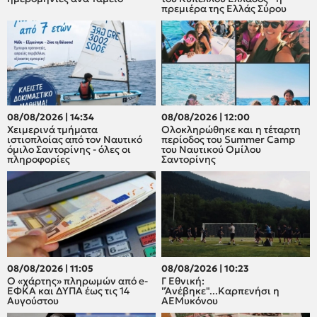
πρεμιέρα της Ελλάς Σύρου
08/08/2026 | 14:34
08/08/2026 | 12:00
Χειμερινά τμήματα
Oλοκληρώθηκε και η τέταρτη
ιστιοπλοίας από τον Ναυτικό
περίοδος του Summer Camp
όμιλο Σαντορίνης - όλες οι
του Ναυτικού Ομίλου
πληροφορίες
Σαντορίνης
08/08/2026 | 11:05
08/08/2026 | 10:23
Ο «χάρτης» πληρωμών από e-
Γ Εθνική:
ΕΦΚΑ και ΔΥΠΑ έως τις 14
"Άνέβηκε"...Καρπενήσι η
Αυγούστου
ΑΕΜυκόνου