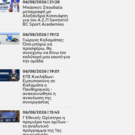
06/08/2026 | 21:28
Μπάσκετ: Σπουδαία
μεταγραφή με
Αλεξάνδρα Κοτσιάφτη
για τον A.Σ.Π Santorini
BC Sport Acedemies
06/08/2026 | 19:12
Γιώργος Καλαμάτας:
Όσο μπορώ να
προσφέρω, θα
συνεχίσω να δίνω τον
καλύτερό μου εαυτό για
την ομάδα
06/08/2026 | 19:01
ΕΠΣ Κυκλάδων:
Εμπιστοσύνη σε
Καλαμάτα ο
Πανθηραικός -
ανακοινώθηκε η
ανανέωση της
συνεργασίας
06/08/2026 | 15:45
Γ Εθνική: Ορίστηκε η
πρεμιέρα των ομίλων -
το αναλυτικό
πρόγραμμα της 1ης
αγωνιστικής