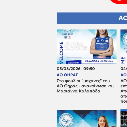
ΑΟ
05/08/2026 | 09:50
04/
ΑΟ ΘΗΡΑΣ
ΑΟ
Στο φουλ οι "μηχανές" του
ΑΟ
ΑΟ Θήρας - ανακοίνωσε και
εκ
Μαριάννα Καλαπόδα
Απ
απ
που