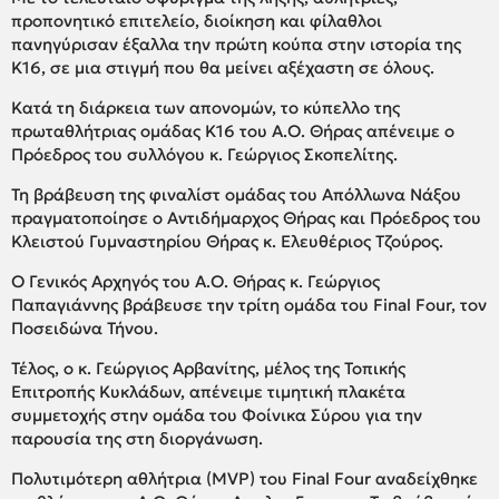
προπονητικό επιτελείο, διοίκηση και φίλαθλοι
πανηγύρισαν έξαλλα την πρώτη κούπα στην ιστορία της
Κ16, σε μια στιγμή που θα μείνει αξέχαστη σε όλους.
Κατά τη διάρκεια των απονομών, το κύπελλο της
πρωταθλήτριας ομάδας Κ16 του Α.Ο. Θήρας απένειμε ο
Πρόεδρος του συλλόγου κ. Γεώργιος Σκοπελίτης.
Τη βράβευση της φιναλίστ ομάδας του Απόλλωνα Νάξου
πραγματοποίησε ο Αντιδήμαρχος Θήρας και Πρόεδρος του
Κλειστού Γυμναστηρίου Θήρας κ. Ελευθέριος Τζούρος.
Ο Γενικός Αρχηγός του Α.Ο. Θήρας κ. Γεώργιος
Παπαγιάννης βράβευσε την τρίτη ομάδα του Final Four, τον
Ποσειδώνα Τήνου.
Τέλος, ο κ. Γεώργιος Αρβανίτης, μέλος της Τοπικής
Επιτροπής Κυκλάδων, απένειμε τιμητική πλακέτα
συμμετοχής στην ομάδα του Φοίνικα Σύρου για την
παρουσία της στη διοργάνωση.
Πολυτιμότερη αθλήτρια (MVP) του Final Four αναδείχθηκε