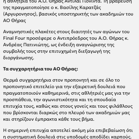
η αθλήτρια του Α.Ο. Θήρας Αντιλαι Γιονιντα. Τη βράβευσή
της πραγματοποίησε ο κ. Βασίλης Καρατζάς
(Αργυρονησος), βασικός υποστηρικτής των ακαδημιών του
ΑΟ Θήρας
Αναμνηστικές πλακέτες στους διαιτητές των αγώνων του
Final Four προσέφερε ο Αντιπρόεδρος του Α.Ο. Θήρας κ.
Ανδρέας Πατινιώτης, ως ένδειξη αναγνώρισης της
συμβολής τους στην επιτυχημένη διεξαγωγή της
διοργάνωσης.
Τα συγχαρητήρια του ΑΟ Θήρας:
Θερμά συγχαρητήρια στον προπονητή και σε όλο το
προπονητικό επιτελείο για την εξαιρετική δουλειά που
πραγματοποιούν καθημερινά, στις αθλήτριές μας για την
προσπάθεια, την αγωνιστικότητα και τη σπουδαία
επιτυχία τους, καθώς και στους γονείς και τους φιλάθλους
που βρίσκονται διαρκώς στο πλευρό των ακαδημιών μας
και στηρίζουν έμπρακτα κάθε τους βήμα.
Η σημερινή επιτυχία αποτελεί ακόμη μία επιβεβαίωση ότι
η συστηματική δουλειά στις υποδομές αποδίδει καρπούς.