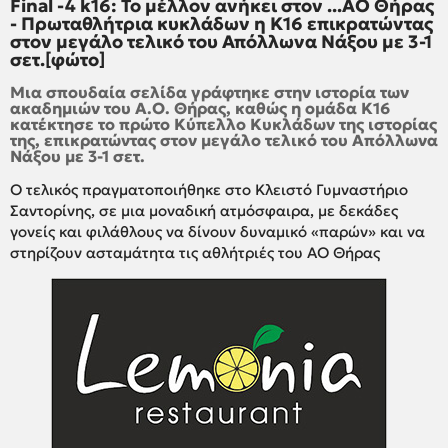
Final -4 k16: Το μέλλον ανήκει στον ...ΑΟ Θήρας
- Πρωταθλήτρια κυκλάδων η Κ16 επικρατώντας
στον μεγάλο τελικό του Απόλλωνα Νάξου με 3-1
σετ.[φώτο]
Μια σπουδαία σελίδα γράφτηκε στην ιστορία των
ακαδημιών του Α.Ο. Θήρας, καθώς η ομάδα Κ16
κατέκτησε το πρώτο Κύπελλο Κυκλάδων της ιστορίας
της, επικρατώντας στον μεγάλο τελικό του Απόλλωνα
Νάξου με 3-1 σετ.
Ο τελικός πραγματοποιήθηκε στο Κλειστό Γυμναστήριο
Σαντορίνης, σε μια μοναδική ατμόσφαιρα, με δεκάδες
γονείς και φιλάθλους να δίνουν δυναμικό «παρών» και να
στηρίζουν ασταμάτητα τις αθλήτριές του ΑΟ Θήρας