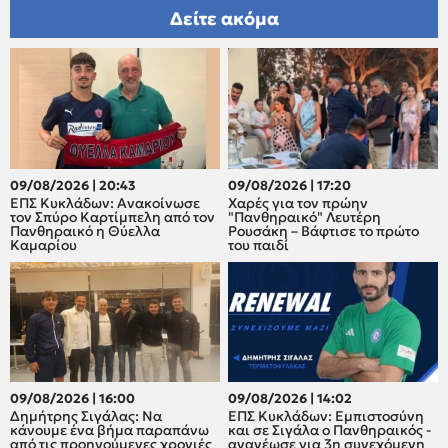
Δείτε ακόμα
09/08/2026 | 20:43
09/08/2026 | 17:20
ΕΠΣ Κυκλάδων: Ανακοίνωσε
Xαρές για τον πρώην
τον Σπύρο Καρτίμπελη από τον
"Πανθηραικό" Λευτέρη
Πανθηραικό η Θύελλα
Ρουσάκη – Βάφτισε το πρώτο
Καμαρίου
του παιδί
09/08/2026 | 16:00
09/08/2026 | 14:02
Δημήτρης Σιγάλας: Να
ΕΠΣ Κυκλάδων: Εμπιστοσύνη
κάνουμε ένα βήμα παραπάνω
και σε Σιγάλα ο Πανθηραικός -
από τις προηγούμενες χρονιές
ανανέωσε για 3η συνεχόμενη