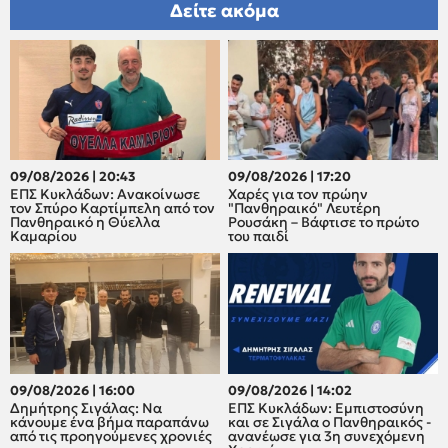
Δείτε ακόμα
09/08/2026 | 20:43
09/08/2026 | 17:20
ΕΠΣ Κυκλάδων: Ανακοίνωσε
Xαρές για τον πρώην
τον Σπύρο Καρτίμπελη από τον
"Πανθηραικό" Λευτέρη
Πανθηραικό η Θύελλα
Ρουσάκη – Βάφτισε το πρώτο
Καμαρίου
του παιδί
09/08/2026 | 16:00
09/08/2026 | 14:02
Δημήτρης Σιγάλας: Να
ΕΠΣ Κυκλάδων: Εμπιστοσύνη
κάνουμε ένα βήμα παραπάνω
και σε Σιγάλα ο Πανθηραικός -
από τις προηγούμενες χρονιές
ανανέωσε για 3η συνεχόμενη