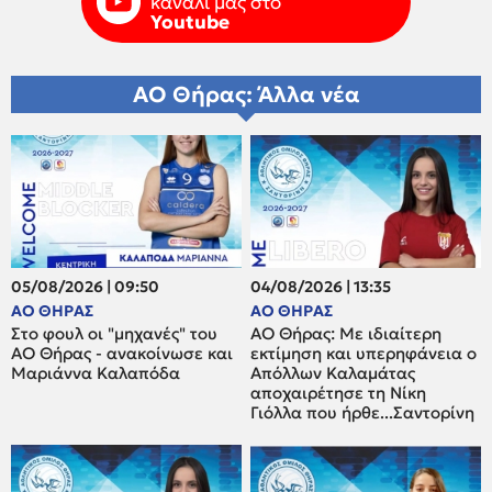
κανάλι μας στο
Youtube
ΑΟ Θήρας: Άλλα νέα
05/08/2026 | 09:50
04/08/2026 | 13:35
ΑΟ ΘΗΡΑΣ
ΑΟ ΘΗΡΑΣ
Στο φουλ οι "μηχανές" του
ΑΟ Θήρας: Με ιδιαίτερη
ΑΟ Θήρας - ανακοίνωσε και
εκτίμηση και υπερηφάνεια ο
Μαριάννα Καλαπόδα
Απόλλων Καλαμάτας
αποχαιρέτησε τη Νίκη
Γιόλλα που ήρθε...Σαντορίνη