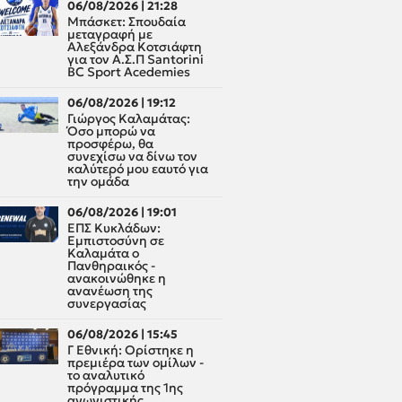
06/08/2026 | 21:28
Μπάσκετ: Σπουδαία
μεταγραφή με
Αλεξάνδρα Κοτσιάφτη
για τον A.Σ.Π Santorini
BC Sport Acedemies
06/08/2026 | 19:12
Γιώργος Καλαμάτας:
Όσο μπορώ να
προσφέρω, θα
συνεχίσω να δίνω τον
καλύτερό μου εαυτό για
την ομάδα
06/08/2026 | 19:01
ΕΠΣ Κυκλάδων:
Εμπιστοσύνη σε
Καλαμάτα ο
Πανθηραικός -
ανακοινώθηκε η
ανανέωση της
συνεργασίας
06/08/2026 | 15:45
Γ Εθνική: Ορίστηκε η
πρεμιέρα των ομίλων -
το αναλυτικό
πρόγραμμα της 1ης
αγωνιστικής