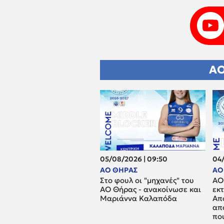
ΑΟ
05/08/2026 | 09:50
04/
ΑΟ ΘΗΡΑΣ
ΑΟ
Στο φουλ οι "μηχανές" του
ΑΟ
ΑΟ Θήρας - ανακοίνωσε και
εκ
Μαριάννα Καλαπόδα
Απ
απ
που