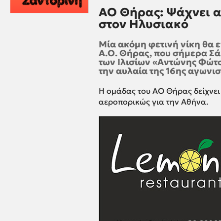
ΑΟ Θήρας: Ψάχνει α
στον Ηλυσιακό
Μία ακόμη φετινή νίκη θα ε
Α.Ο. Θήρας, που σήμερα Σάβ
των Ιλισίων «Αντώνης Φώτσ
την αυλαία της 16ης αγωνισ
Η ομάδας του ΑΟ Θήρας δείχνει
αεροπορικώς για την Αθήνα.