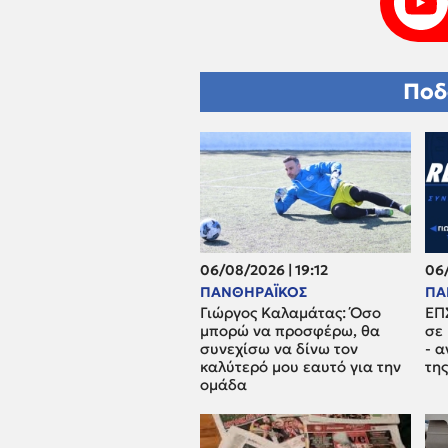
Ποδ
06/08/2026 | 19:12
06/
ΠΑΝΘΗΡΑΪΚΟΣ
ΠΑ
Γιώργος Καλαμάτας: Όσο
ΕΠ
μπορώ να προσφέρω, θα
σε
συνεχίσω να δίνω τον
- 
καλύτερό μου εαυτό για την
τη
ομάδα