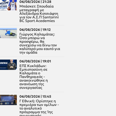
06/08/2026 | 21:28
Μπάσκετ: Σπουδαία
μεταγραφή με
Αλεξάνδρα Κοτσιάφτη
για τον A.Σ.Π Santorini
BC Sport Acedemies
06/08/2026 | 19:12
Γιώργος Καλαμάτας:
Όσο μπορώ να
προσφέρω, θα
συνεχίσω να δίνω τον
καλύτερό μου εαυτό για
την ομάδα
06/08/2026 | 19:01
ΕΠΣ Κυκλάδων:
Εμπιστοσύνη σε
Καλαμάτα ο
Πανθηραικός -
ανακοινώθηκε η
ανανέωση της
συνεργασίας
06/08/2026 | 15:45
Γ Εθνική: Ορίστηκε η
πρεμιέρα των ομίλων -
το αναλυτικό
πρόγραμμα της 1ης
αγωνιστικής