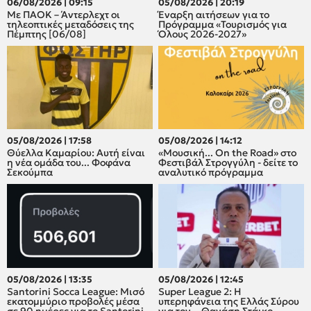
06/08/2026 | 09:15
05/08/2026 | 20:19
Με ΠΑΟΚ – Άντερλεχτ οι
Έναρξη αιτήσεων για το
τηλεοπτικές μεταδόσεις της
Πρόγραμμα «Τουρισμός για
Πέμπτης [06/08]
Όλους 2026-2027»
05/08/2026 | 17:58
05/08/2026 | 14:12
Θύελλα Καμαρίου: Αυτή είναι
«Μουσική... On the Road» στο
η νέα ομάδα του... Φοφάνα
Φεστιβάλ Στρογγύλη - δείτε το
Σεκούμπα
αναλυτικό πρόγραμμα
05/08/2026 | 13:35
05/08/2026 | 12:45
Santorini Socca League: Μισό
Super League 2: H
εκατομμύριο προβολές μέσα
υπερηφάνεια της Ελλάς Σύρου