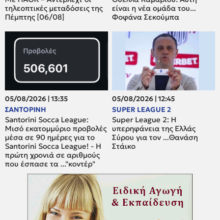
τηλεοπτικές μεταδόσεις της
είναι η νέα ομάδα του...
Πέμπτης [06/08]
Φοφάνα Σεκούμπα
05/08/2026 | 13:35
05/08/2026 | 12:45
ΣΑΝΤΟΡΙΝΗ
SUPER LEAGUE 2
Santorini Socca League:
Super League 2: H
Μισό εκατομμύριο προβολές
υπερηφάνεια της Ελλάς
μέσα σε 90 ημέρες για το
Σύρου για τον ...Θανάση
Santorini Socca League! - Η
Στάικο
πρώτη χρονιά σε αριθμούς
που έσπασε τα ..."κοντέρ"