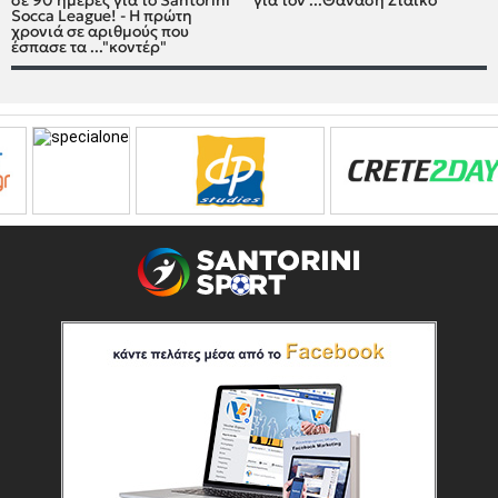
σε 90 ημέρες για το Santorini
για τον ...Θανάση Στάικο
Socca League! - Η πρώτη
χρονιά σε αριθμούς που
έσπασε τα ..."κοντέρ"