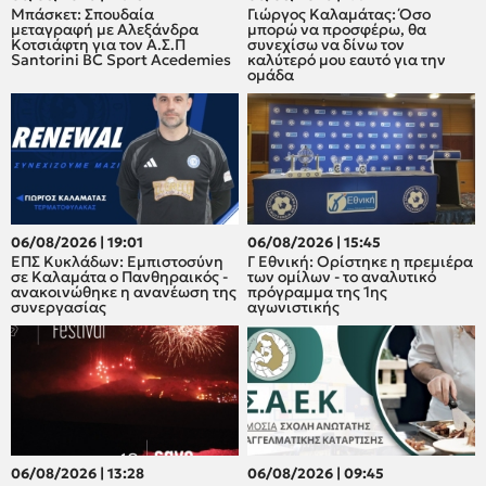
Μπάσκετ: Σπουδαία
Γιώργος Καλαμάτας: Όσο
μεταγραφή με Αλεξάνδρα
μπορώ να προσφέρω, θα
Κοτσιάφτη για τον A.Σ.Π
συνεχίσω να δίνω τον
Santorini BC Sport Acedemies
καλύτερό μου εαυτό για την
ομάδα
06/08/2026 | 19:01
06/08/2026 | 15:45
ΕΠΣ Κυκλάδων: Εμπιστοσύνη
Γ Εθνική: Ορίστηκε η πρεμιέρα
σε Καλαμάτα ο Πανθηραικός -
των ομίλων - το αναλυτικό
ανακοινώθηκε η ανανέωση της
πρόγραμμα της 1ης
συνεργασίας
αγωνιστικής
06/08/2026 | 13:28
06/08/2026 | 09:45