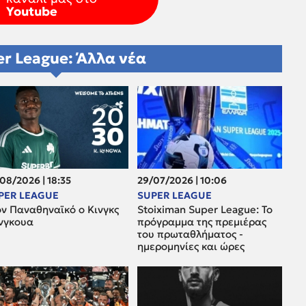
Youtube
r League: Άλλα νέα
08/2026 | 18:35
29/07/2026 | 10:06
PER LEAGUE
SUPER LEAGUE
ον Παναθηναϊκό ο Κινγκς
Stoiximan Super League: Το
νγκουα
πρόγραμμα της πρεμιέρας
του πρωταθλήματος -
ημερομηνίες και ώρες