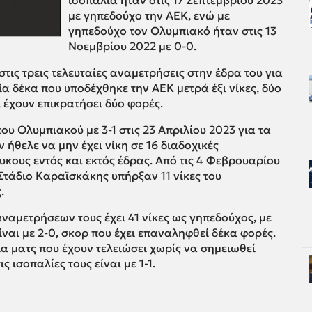
ισοπαλία ήταν στις 17 Σεπτεμβρίου 2023
με γηπεδούχο την ΑΕΚ, ενώ με
γηπεδούχο τον Ολυμπιακό ήταν στις 13
Νοεμβρίου 2022 με 0-0.
τις τρεις τελευταίες αναμετρήσεις στην έδρα του για
α δέκα που υποδέχθηκε την ΑΕΚ μετρά έξι νίκες, δύο
ι έχουν επικρατήσει δύο φορές.
του Ολυμπιακού με 3-1 στις 23 Απριλίου 2023 για τα
ν ήθελε να μην έχει νίκη σε 16 διαδοχικές
κους εντός και εκτός έδρας. Από τις 4 Φεβρουαρίου
 Στάδιο Καραϊσκάκης υπήρξαν 11 νίκες του
.
ναμετρήσεων τους έχει 41 νίκες ως γηπεδούχος, με
ίναι με 2-0, σκορ που έχει επαναληφθεί δέκα φορές.
α ματς που έχουν τελειώσει χωρίς να σημειωθεί
ς ισοπαλίες τους είναι με 1-1.