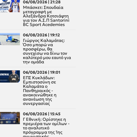
06/08/2026 | 21:28
Μπάσκετ: Σπουδαία
μεταγραφή με
Αλεξάνδρα Κοτσιάφτη
για τον A.Σ.Π Santorini
BC Sport Acedemies
06/08/2026 | 19:12
Γιώργος Καλαμάτας:
Όσο μπορώ να
προσφέρω, θα
συνεχίσω να δίνω τον
καλύτερό μου εαυτό για
την ομάδα
06/08/2026 | 19:01
ΕΠΣ Κυκλάδων:
Εμπιστοσύνη σε
Καλαμάτα ο
Πανθηραικός -
ανακοινώθηκε η
ανανέωση της
συνεργασίας
06/08/2026 | 15:45
Γ Εθνική: Ορίστηκε η
πρεμιέρα των ομίλων -
το αναλυτικό
πρόγραμμα της 1ης
αγωνιστικής