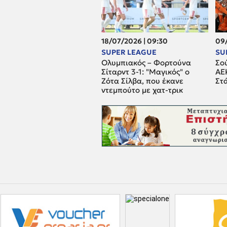
18/07/2026 | 09:30
09/
SUPER LEAGUE
SU
Ολυμπιακός – Φορτούνα
Σού
Σίταρντ 3-1: "Μαγικός" ο
ΑΕ
Ζότα Σίλβα, που έκανε
Στ
ντεμπούτο με χατ-τρικ