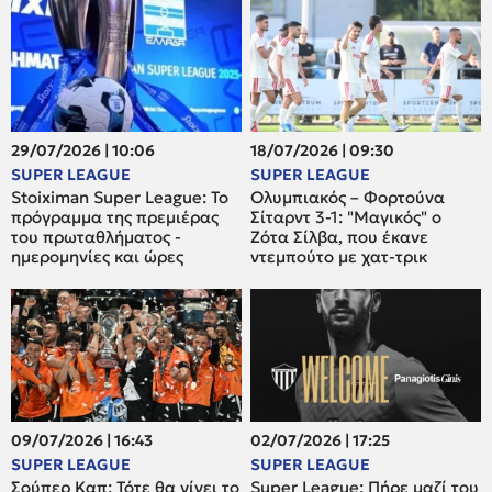
29/07/2026 | 10:06
18/07/2026 | 09:30
SUPER LEAGUE
SUPER LEAGUE
Stoiximan Super League: Το
Ολυμπιακός – Φορτούνα
πρόγραμμα της πρεμιέρας
Σίταρντ 3-1: "Μαγικός" ο
του πρωταθλήματος -
Ζότα Σίλβα, που έκανε
ημερομηνίες και ώρες
ντεμπούτο με χατ-τρικ
09/07/2026 | 16:43
02/07/2026 | 17:25
SUPER LEAGUE
SUPER LEAGUE
Σούπερ Καπ: Τότε θα γίνει το
Super League: Πήρε μαζί του