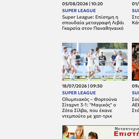
05/08/2026 | 10:20
01/
SUPER LEAGUE
SU
Super League: Επίσημη η
Στ
σπουδαία μεταγραφή Λιβάι
Κά
Γκαρσία στον Παναθηναικό
18/07/2026 | 09:30
09/
SUPER LEAGUE
SU
Ολυμπιακός – Φορτούνα
Σού
Σίταρντ 3-1: "Μαγικός" ο
ΑΕ
Ζότα Σίλβα, που έκανε
Στ
ντεμπούτο με χατ-τρικ