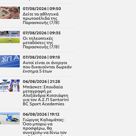
07/08/2026 | 09:50
Δείτε τα αθλητικά
πρωτοσέλιδα της
Παρασκευής (7/8)
07/08/2026 | 09:35
Οι τηλεοπτικές
μεταδόσεις της
Παρασκευής (7/8)
07/08/2026 | 09:15
Αυτοί είναι οι άνεργοι
που δικαιούνται δωρεάν
ένσημα 5 έτων
06/08/2026 | 21:28
Μπάσκετ: Σπουδαία
μεταγραφή με
Αλεξάνδρα Κοτσιάφτη
για τον A.Σ.Π Santorini
BC Sport Acedemies
06/08/2026 | 19:12
Γιώργος Καλαμάτας:
Όσο μπορώ να
προσφέρω, θα
συνεχίσω να δίνω τον