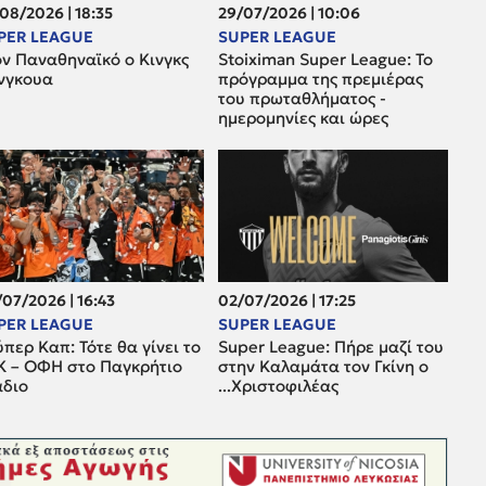
08/2026 | 18:35
29/07/2026 | 10:06
PER LEAGUE
SUPER LEAGUE
ον Παναθηναϊκό ο Κινγκς
Stoiximan Super League: Το
νγκουα
πρόγραμμα της πρεμιέρας
του πρωταθλήματος -
ημερομηνίες και ώρες
07/2026 | 16:43
02/07/2026 | 17:25
PER LEAGUE
SUPER LEAGUE
περ Καπ: Τότε θα γίνει το
Super League: Πήρε μαζί του
Κ – ΟΦΗ στο Παγκρήτιο
στην Καλαμάτα τον Γκίνη ο
άδιο
...Χριστοφιλέας