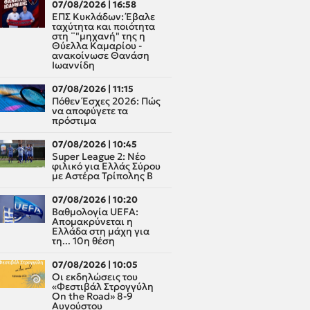
07/08/2026 | 16:58
ΕΠΣ Κυκλάδων: Έβαλε
ταχύτητα και ποιότητα
στη ¨"μηχανή" της η
Θύελλα Καμαρίου -
ανακοίνωσε Θανάση
Ιωαννίδη
07/08/2026 | 11:15
Πόθεν Έσχες 2026: Πώς
να αποφύγετε τα
πρόστιμα
07/08/2026 | 10:45
Super League 2: Νέο
φιλικό για Ελλάς Σύρου
με Αστέρα Τρίπολης Β
07/08/2026 | 10:20
Βαθμολογία UEFA:
Απομακρύνεται η
Ελλάδα στη μάχη για
τη... 10η θέση
07/08/2026 | 10:05
Οι εκδηλώσεις του
«Φεστιβάλ Στρογγύλη
On the Road» 8-9
Αυγούστου