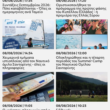
08/08/2026 | 17:34
08/08/2026 | 17:20
Συντάξεις Σεπτεμβρίου 2026:
Οριστικοποιήθηκε το
Πότε καταβάλλονται – Όλες οι
πρόγραμμα της πρώτης φάσης
ημερομηνίες ανά Ταμείο
του Κυπέλλου Ελλάδος - η
πρεμιέρα της Ελλάς Σύρου
08/08/2026 | 14:34
08/08/2026 | 12:00
Χειμερινά τμήματα
Oλοκληρώθηκε και η τέταρτη
ιστιοπλοίας από τον Ναυτικό
περίοδος του Summer Camp
όμιλο Σαντορίνης - όλες οι
του Ναυτικού Ομίλου
πληροφορίες
Σαντορίνης
08/08/2026 | 11:05
08/08/2026 | 10:23
Ο «χάρτης» πληρωμών από e-
Γ Εθνική: