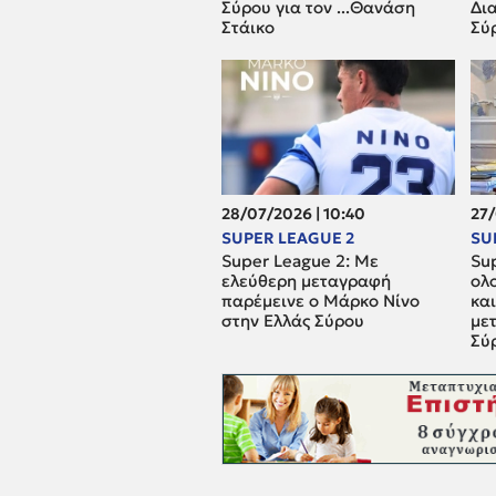
Σύρου για τον ...Θανάση
Δια
Στάικο
Σύ
28/07/2026 | 10:40
27/
SUPER LEAGUE 2
SU
Super League 2: Mε
Su
ελεύθερη μεταγραφή
ολ
παρέμεινε ο Μάρκο Νίνο
και
στην Ελλάς Σύρου
μετ
Σύ