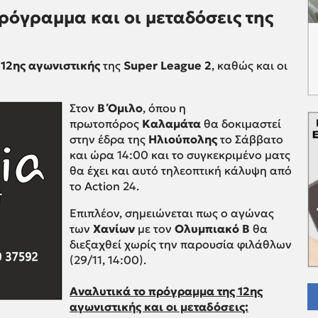
πρόγραμμα και οι μεταδόσεις της
ς
12ης αγωνιστικής
της
Super League 2
, καθώς και οι
Στον
Β Όμιλο
, όπου η
πρωτοπόρος
Καλαμάτα
θα δοκιμαστεί
στην έδρα της
Ηλιούπολης
το Σάββατο
και ώρα 14:00 και το συγκεκριμένο ματς
θα έχει και αυτό τηλεοπτική κάλυψη από
το Action 24.
Επιπλέον, σημειώνεται πως ο αγώνας
των
Χανίων
με τον
Ολυμπιακό Β
θα
διεξαχθεί χωρίς την παρουσία φιλάθλων
(29/11, 14:00).
Αναλυτικά το πρόγραμμα της 12ης
αγωνιστικής και οι μεταδόσεις: