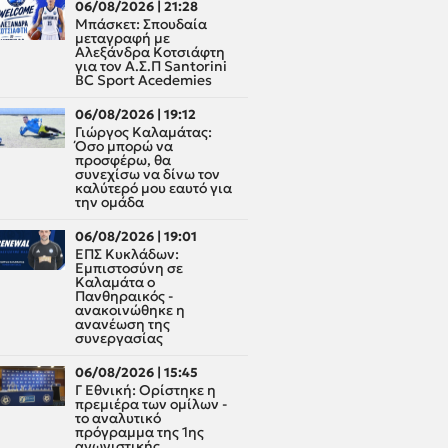
06/08/2026 | 21:28
Μπάσκετ: Σπουδαία
μεταγραφή με
Αλεξάνδρα Κοτσιάφτη
για τον A.Σ.Π Santorini
BC Sport Acedemies
06/08/2026 | 19:12
Γιώργος Καλαμάτας:
Όσο μπορώ να
προσφέρω, θα
συνεχίσω να δίνω τον
καλύτερό μου εαυτό για
την ομάδα
06/08/2026 | 19:01
ΕΠΣ Κυκλάδων:
Εμπιστοσύνη σε
Καλαμάτα ο
Πανθηραικός -
ανακοινώθηκε η
ανανέωση της
συνεργασίας
06/08/2026 | 15:45
Γ Εθνική: Ορίστηκε η
πρεμιέρα των ομίλων -
το αναλυτικό
πρόγραμμα της 1ης
αγωνιστικής