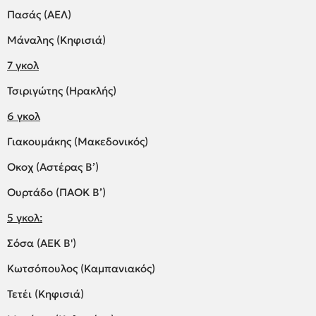
Πασάς (ΑΕΛ)
Μάναλης (Κηφισιά)
7 γκολ
Τσιριγώτης (Ηρακλής)
6 γκολ
Γιακουμάκης (Μακεδονικός)
Οκοχ (Αστέρας Β’)
Ουρτάδο (ΠΑΟΚ Β’)
5 γκολ:
Σόσα (ΑΕΚ Β')
Κωτσόπουλος (Καμπανιακός)
Τετέι (Κηφισιά)