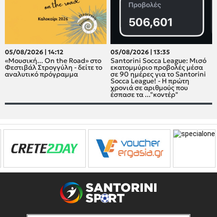
05/08/2026 | 14:12
05/08/2026 | 13:35
«Μουσική... On the Road» στο
Santorini Socca League: Μισό
Φεστιβάλ Στρογγύλη - δείτε το
εκατομμύριο προβολές μέσα
αναλυτικό πρόγραμμα
σε 90 ημέρες για το Santorini
Socca League! - Η πρώτη
χρονιά σε αριθμούς που
έσπασε τα ..."κοντέρ"