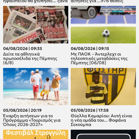
ηφαιστείου θα χτυπήσει... ξανά
αιτήσεις για ...976 θέσεις
06/08/2026 | 09:35
06/08/2026 | 09:15
Δείτε τα αθλητικά
Με ΠΑΟΚ – Άντερλεχτ οι
πρωτοσέλιδα της Πέμπτης
τηλεοπτικές μεταδόσεις της
(6/8)
Πέμπτης [06/08]
05/08/2026 | 20:19
05/08/2026 | 17:58
Έναρξη αιτήσεων για το
Θύελλα Καμαρίου: Αυτή είναι
Πρόγραμμα «Τουρισμός για
η νέα ομάδα του... Φοφάνα
Όλους 2026-2027»
Σεκούμπα