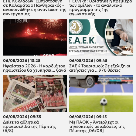
ΕΠΣ Κυκλάδων: Εμπιστοσύνη
Γ Εθνική: Ορίστηκε η πρεμιέρα
σε Καλαμάτα ο Πανθηραικός -
των ομίλων - το αναλυτικό
ανακοινώθηκε η ανανέωση της
πρόγραμμα της 1ης
συνεργασίας
αγωνιστικής
06/08/2026 | 13:28
06/08/2026 | 09:45
Ηφαίστεια 2026 - Η καρδιά του
ΣΑΕΚ Τουρισμού: Σε εξέλιξη οι
ηφαιστείου θα χτυπήσει... ξανά
αιτήσεις για ...976 θέσεις
06/08/2026 | 09:35
06/08/2026 | 09:15
Δείτε τα αθλητικά
Με ΠΑΟΚ – Άντερλεχτ οι
πρωτοσέλιδα της Πέμπτης
τηλεοπτικές μεταδόσεις της
(6/8)
Πέμπτης [06/08]