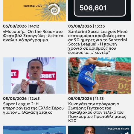
05/08/2026 | 14:12
05/08/2026 | 13:35
«Μουσική... On the Road» στο
Santorini Socca League: Μισό
Φεστιβάλ Στρογγύλη - δείτε το
εκατομμύριο προβολές μέσα
αναλυτικό πρόγραμμα
σε 90 ημέρες για το Santorini
Socca League! - Η πρώτη
χρονιά σε αριθμούς που
έσπασε τα ..."κοντέρ"
05/08/2026 | 12:45
05/08/2026 | 11:13
Super League 2: H
Κυνηγάει την πρόκριση ο
υπερηφάνεια της Ελλάς Σύρου
Σωτήρης Γεντέκος του
για τον ...Θανάση Στάικο
Παναξιακού στον τελικό του
Παγκοσμίου Πρωταθλήματος
Κ20