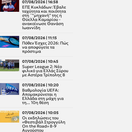
07/08/2026 | 16:58
ΕΠΣ Κυκλάδων: Έβαλε
ταχύτητα και ποιότητα
στη ¨"μηχανή" της η
Θύελλα Καμαρίου -
ανακοίνωσε Θανάση
Ιωαννίδη
07/08/2026 | 11:15
Πόθεν Έσχες 2026: Πώς
να αποφύγετε τα
πρόστιμα
07/08/2026 | 10:45
Super League 2: Νέο
φιλικό για Ελλάς Σύρου
με Αστέρα Τρίπολης Β
07/08/2026 | 10:20
Βαθμολογία UEFA:
Απομακρύνεται η
Ελλάδα στη μάχη για
τη... 10η θέση
07/08/2026 | 10:05
Οι εκδηλώσεις του
«Φεστιβάλ Στρογγύλη
On the Road» 8-9
Αυγούστου