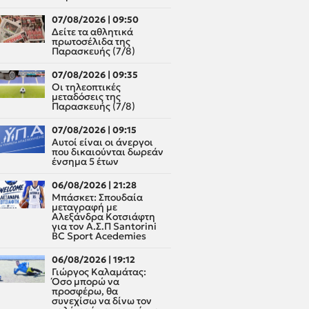
07/08/2026 | 09:50
Δείτε τα αθλητικά
πρωτοσέλιδα της
Παρασκευής (7/8)
07/08/2026 | 09:35
Οι τηλεοπτικές
μεταδόσεις της
Παρασκευής (7/8)
07/08/2026 | 09:15
Αυτοί είναι οι άνεργοι
που δικαιούνται δωρεάν
ένσημα 5 έτων
06/08/2026 | 21:28
Μπάσκετ: Σπουδαία
μεταγραφή με
Αλεξάνδρα Κοτσιάφτη
για τον A.Σ.Π Santorini
BC Sport Acedemies
06/08/2026 | 19:12
Γιώργος Καλαμάτας:
Όσο μπορώ να
προσφέρω, θα
συνεχίσω να δίνω τον