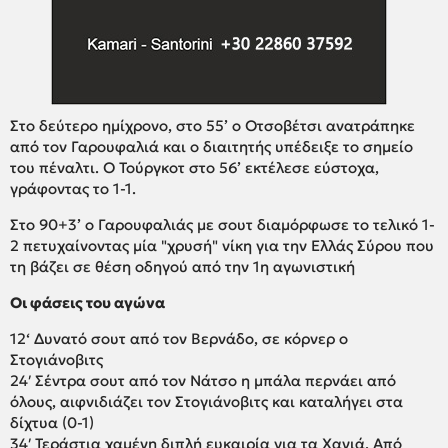
Στο δεύτερο ημίχρονο, στο 55’ ο Οτσοβέτσι ανατράπηκε
από τον Γαρουφαλιά και ο διαιτητής υπέδειξε το σημείο
του πέναλτι. Ο Τούργκοτ στο 56’ εκτέλεσε εύστοχα,
γράφοντας το 1-1.
Στο 90+3’ ο Γαρουφαλιάς με σουτ διαμόρφωσε το τελικό 1-
2 πετυχαίνοντας μία "χρυσή" νίκη για την Ελλάς Σύρου που
τη βάζει σε θέση οδηγού από την 1η αγωνιστική
Οι φάσεις του αγώνα
12‘ Δυνατό σουτ από τον Βερνάδο, σε κόρνερ ο
Στογιάνοβιτς
24′ Σέντρα σουτ από τον Νάτσο η μπάλα περνάει από
όλους, αιφνιδιάζει τον Στογιάνοβιτς και καταλήγει στα
δίχτυα (0-1)
34′ Τεράστια χαμένη διπλή ευκαιρία για τα Χανιά. Από