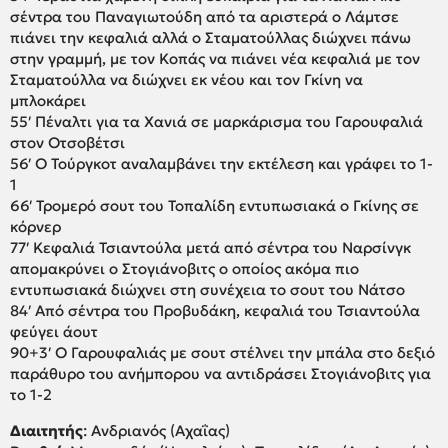
σέντρα του Παναγιωτούδη από τα αριστερά ο Λάμτσε
πιάνει την κεφαλιά αλλά ο Σταματούλλας διώχνει πάνω
στην γραμμή, με τον Κοπάς να πιάνει νέα κεφαλιά με τον
Σταματούλλα να διώχνει εκ νέου και τον Γκίνη να
μπλοκάρει
55′ Πέναλτι για τα Χανιά σε μαρκάρισμα του Γαρουφαλιά
στον Οτσοβέτσι
56′ Ο Τούργκοτ αναλαμβάνει την εκτέλεση και γράφει το 1-
1
66′ Τρομερό σουτ του Τοπαλίδη εντυπωσιακά ο Γκίνης σε
κόρνερ
77′ Κεφαλιά Τσιαντούλα μετά από σέντρα του Ναρσίνγκ
απομακρύνει ο Στογιάνοβιτς ο οποίος ακόμα πιο
εντυπωσιακά διώχνει στη συνέχεια το σουτ του Νάτσο
84′ Από σέντρα του Προβυδάκη, κεφαλιά του Τσιαντούλα
φεύγει άουτ
90+3′ Ο Γαρουφαλιάς με σουτ στέλνει την μπάλα στο δεξιό
παράθυρο του ανήμπορου να αντιδράσει Στογιάνοβιτς για
το 1-2
Διαιτητής
: Ανδριανός (Αχαΐας)