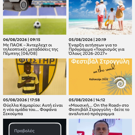
06/08/2026 | 09:15
05/08/2026 | 20:19
Με ΠΑΟΚ – Άντερλεχτ οι
Έναρξη αιτήσεων για το
τηλεοπτικές μεταδόσεις της
Πρόγραμμα «Τουρισμός για
Πέμπτης [06/08]
Όλους 2026-2027»
05/08/2026 | 17:58
05/08/2026 | 14:12
Θύελλα Καμαρίου: Αυτή είναι
«Μουσική... On the Road» στο
η νέα ομάδα του... Φοφάνα
Φεστιβάλ Στρογγύλη - δείτε το
Σεκούμπα
αναλυτικό πρόγραμμα