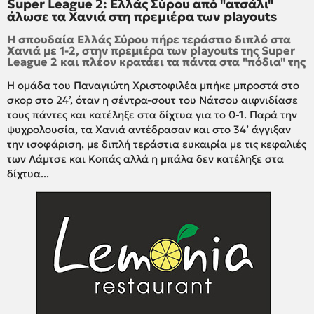
Super League 2: Ελλάς Σύρου από "ατσάλι"
άλωσε τα Χανιά στη πρεμιέρα των playouts
Η σπουδαία Ελλάς Σύρου πήρε τεράστιο διπλό στα
Χανιά με 1-2, στην πρεμιέρα των playouts της Super
League 2 και πλέον κρατάει τα πάντα στα "πόδια" της
Η ομάδα του Παναγιώτη Χριστοφιλέα μπήκε μπροστά στο
σκορ στο 24’, όταν η σέντρα-σουτ του Νάτσου αιφνιδίασε
τους πάντες και κατέληξε στα δίχτυα για το 0-1. Παρά την
ψυχρολουσία, τα Χανιά αντέδρασαν και στο 34’ άγγιξαν
την ισοφάριση, με διπλή τεράστια ευκαιρία με τις κεφαλιές
των Λάμτσε και Κοπάς αλλά η μπάλα δεν κατέληξε στα
δίχτυα...