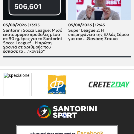
05/08/2026 | 13:35
05/08/2026 | 12:45
Santorini Socca League: Μισό
Super League 2: H
εκατομμύριο προβολές μέσα
υπερηφάνεια της Ελλάς Σύρου
σε 90 ημέρες για το Santorini
για τον ...Θανάση Στάικο
Socca League! - Η πρώτη
χρονιά σε αριθμούς που
έσπασε τα ..."κοντέρ"