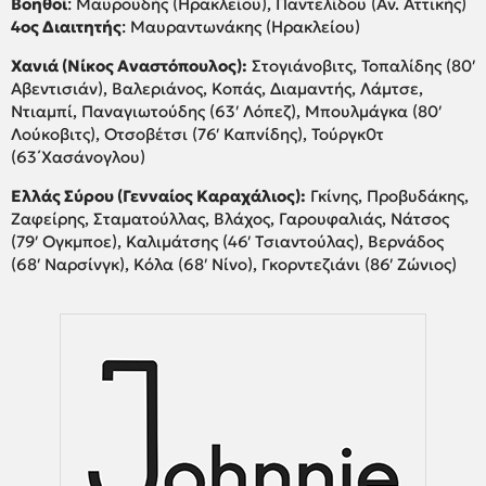
Βοηθοί
: Μαυρουδής (Ηρακλείου), Παντελίδου (Αν. Αττικής)
4ος Διαιτητής
: Μαυραντωνάκης (Ηρακλείου)
Χανιά (Νίκος Αναστόπουλος):
Στογιάνοβιτς, Τοπαλίδης (80′
Αβεντισιάν), Βαλεριάνος, Κοπάς, Διαμαντής, Λάμτσε,
Ντιαμπί, Παναγιωτούδης (63′ Λόπεζ), Μπουλμάγκα (80′
Λούκοβιτς), Οτσοβέτσι (76′ Καπνίδης), Τούργκ0τ
(63΄Χασάνογλου)
Ελλάς Σύρου (Γενναίος Καραχάλιος):
Γκίνης, Προβυδάκης,
Ζαφείρης, Σταματούλλας, Βλάχος, Γαρουφαλιάς, Νάτσος
(79′ Ογκμποε), Καλιμάτσης (46′ Tσιαντούλας), Βερνάδος
(68′ Ναρσίνγκ), Κόλα (68′ Νίνο), Γκορντεζιάνι (86′ Ζώνιος)