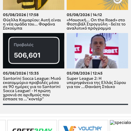
05/08/2026 | 17:58
05/08/2026 | 14:12
Θύελλα Καμαρίου: Αυτή είναι
«Μουσική... On the Road» στο
η νέα ομάδα του... Φοφάνα
Φεστιβάλ Στρογγύλη - δείτε το
Σεκούμπα
αναλυτικό πρόγραμμα
05/08/2026 | 13:35
05/08/2026 | 12:45
Santorini Socca League: Μισό
Super League 2: H
εκατομμύριο προβολές μέσα
υπερηφάνεια της Ελλάς Σύρου
σε 90 ημέρες για το Santorini
για τον ...Θανάση Στάικο
Socca League! - Η πρώτη
χρονιά σε αριθμούς που
έσπασε τα ..."κοντέρ"