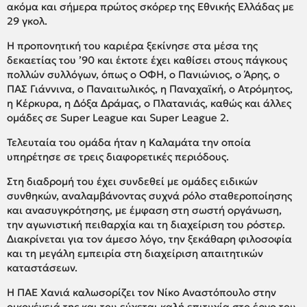
ακόμα και σήμερα πρώτος σκόρερ της Εθνικής Ελλάδας με
29 γκολ.
Η προπονητική του καριέρα ξεκίνησε στα μέσα της
δεκαετίας του ’90 και έκτοτε έχει καθίσει στους πάγκους
πολλών συλλόγων, όπως ο ΟΦΗ, ο Πανιώνιος, ο Άρης, ο
ΠΑΣ Γιάννινα, ο Παναιτωλικός, η Παναχαϊκή, ο Ατρόμητος,
η Κέρκυρα, η Δόξα Δράμας, ο Πλατανιάς, καθώς και άλλες
ομάδες σε Super League και Super League 2.
Τελευταία του ομάδα ήταν η Καλαμάτα την οποία
υπηρέτησε σε τρεις διαφορετικές περιόδους.
Στη διαδρομή του έχει συνδεθεί με ομάδες ειδικών
συνθηκών, αναλαμβάνοντας συχνά ρόλο σταθεροποίησης
και ανασυγκρότησης, με έμφαση στη σωστή οργάνωση,
την αγωνιστική πειθαρχία και τη διαχείριση του ρόστερ.
Διακρίνεται για τον άμεσο λόγο, την ξεκάθαρη φιλοσοφία
και τη μεγάλη εμπειρία στη διαχείριση απαιτητικών
καταστάσεων.
Η ΠΑΕ Χανιά καλωσορίζει τον Νίκο Αναστόπουλο στην
οικογένειά της και του εύχεται καλή επιτυχία στο έργο του,