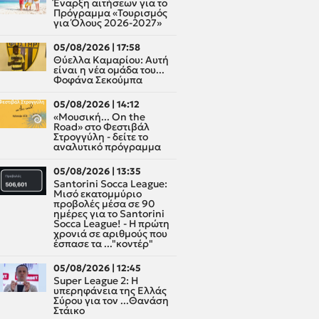
Έναρξη αιτήσεων για το
Πρόγραμμα «Τουρισμός
για Όλους 2026-2027»
05/08/2026 | 17:58
Θύελλα Καμαρίου: Αυτή
είναι η νέα ομάδα του...
Φοφάνα Σεκούμπα
05/08/2026 | 14:12
«Μουσική... On the
Road» στο Φεστιβάλ
Στρογγύλη - δείτε το
αναλυτικό πρόγραμμα
05/08/2026 | 13:35
Santorini Socca League:
Μισό εκατομμύριο
προβολές μέσα σε 90
ημέρες για το Santorini
Socca League! - Η πρώτη
χρονιά σε αριθμούς που
έσπασε τα ..."κοντέρ"
05/08/2026 | 12:45
Super League 2: H
υπερηφάνεια της Ελλάς
Σύρου για τον ...Θανάση
Στάικο