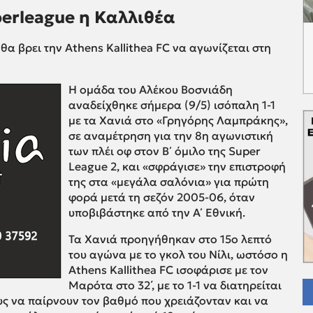
perleague η Καλλιθέα
θα βρει την Athens Kallithea FC να αγωνίζεται στη
Η ομάδα του Αλέκου Βοσνιάδη
αναδείχθηκε σήμερα (9/5) ισόπαλη 1-1
με τα Χανιά στο «Γρηγόρης Λαμπράκης»,
σε αναμέτρηση για την 8η αγωνιστική
των πλέι οφ στον Β΄ όμιλο της Super
League 2, και «σφράγισε» την επιστροφή
της στα «μεγάλα σαλόνια» για πρώτη
φορά μετά τη σεζόν 2005-06, όταν
υποβιβάστηκε από την Α΄ Εθνική.
Τα Χανιά προηγήθηκαν στο 15ο λεπτό
του αγώνα με το γκολ του Νίλι, ωστόσο η
Athens Kallithea FC ισοφάρισε με τον
Μαρότα στο 32΄, με το 1-1 να διατηρείται
υς να παίρνουν τον βαθμό που χρειάζονταν και να