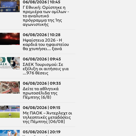
06/08/2026 | 10:45
Γ Εθνική: Ορίστηκε η
πρεμιέρα των ομίλων -
το αναλυτικό
πρόγραμμα της 1ης
αγωνιστικής
06/08/2026 | 10:28
Ηφαίστεια 2026 - Η
καρδιά του ηφαιστείου
θα χτυπήσει... ξανά
06/08/2026 | 09:45
ΣΑΕΚ Τουρισμού: Σε
εξέλιξη οι αιτήσεις για
...976 θέσεις
06/08/2026 | 09:35
Δείτε τα αθλητικά
πρωτοσέλιδα της
Πέμπτης (6/8)
06/08/2026 | 09:15
Με ΠΑΟΚ – Άντερλεχτ οι
τηλεοπτικές μεταδόσεις
της Πέμπτης [06/08]
05/08/2026 | 20:19