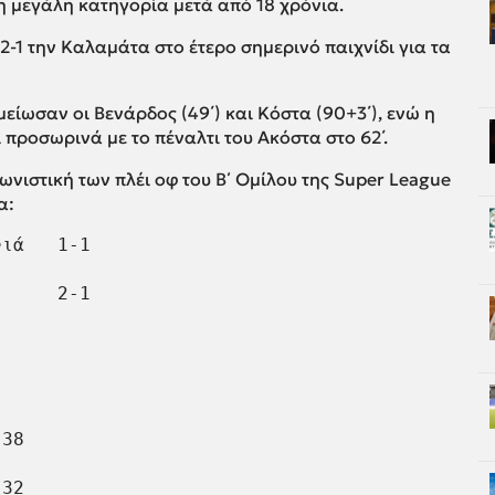
η μεγάλη κατηγορία μετά από 18 χρόνια.
2-1 την Καλαμάτα στο έτερο σημερινό παιχνίδι για τα
ίωσαν οι Βενάρδος (49΄) και Κόστα (90+3΄), ενώ η
 προσωρινά με το πέναλτι του Ακόστα στο 62΄.
ωνιστική των πλέι οφ του Β΄ Ομίλου της Super League
α:
ιά   1-1

     2-1

38

32
