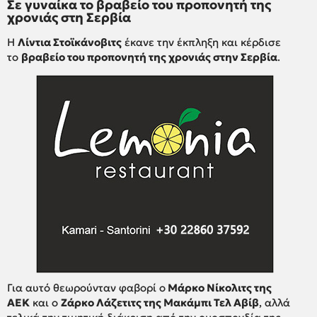
Σε γυναίκα το βραβείο του προπονητή της
χρονιάς στη Σερβία
Η
Λίντια Στοϊκάνοβιτς
έκανε την έκπληξη και κέρδισε
το
βραβείο του προπονητή της χρονιάς στην Σερβία
.
Για αυτό θεωρούνταν φαβορί ο
Μάρκο Νίκολιτς της
ΑΕΚ
και ο
Ζάρκο Λάζετιτς της Μακάμπι Τελ Αβίβ
, αλλά