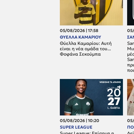
05/08/2026 | 17:58
05/
ΘΥΕΛΛΑ ΚΑΜΑΡΙΟΥ
ΣΑ
Θύελλα Καμαρίου: Αυτή
San
είναι η νέα ομάδα του...
Μι
Φοφάνα Σεκούμπα
μέσ
San
πρ
που
05/08/2026 | 10:20
05/
SUPER LEAGUE
ΠΟ
Super League: Επίσημη η
Δεί