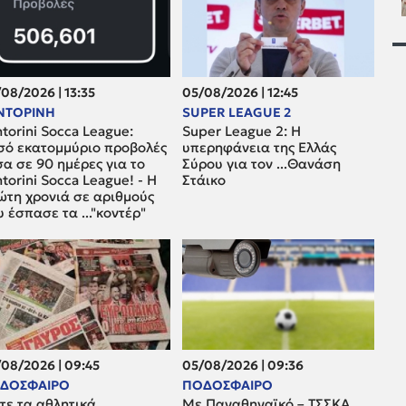
08/2026 | 13:35
05/08/2026 | 12:45
ΝΤΟΡΙΝΗ
SUPER LEAGUE 2
torini Socca League:
Super League 2: H
σό εκατομμύριο προβολές
υπερηφάνεια της Ελλάς
α σε 90 ημέρες για το
Σύρου για τον ...Θανάση
torini Socca League! - Η
Στάικο
ώτη χρονιά σε αριθμούς
 έσπασε τα ..."κοντέρ"
08/2026 | 09:45
05/08/2026 | 09:36
ΔΟΣΦΑΙΡΟ
ΠΟΔΟΣΦΑΙΡΟ
τε τα αθλητικά
Με Παναθηναϊκό – ΤΣΣΚΑ