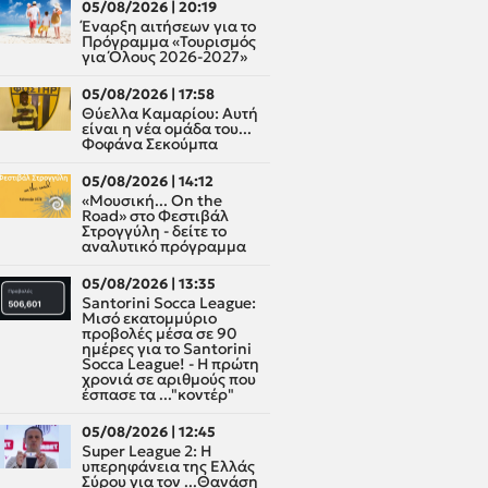
05/08/2026 | 20:19
Έναρξη αιτήσεων για το
Πρόγραμμα «Τουρισμός
για Όλους 2026-2027»
05/08/2026 | 17:58
Θύελλα Καμαρίου: Αυτή
είναι η νέα ομάδα του...
Φοφάνα Σεκούμπα
05/08/2026 | 14:12
«Μουσική... On the
Road» στο Φεστιβάλ
Στρογγύλη - δείτε το
αναλυτικό πρόγραμμα
05/08/2026 | 13:35
Santorini Socca League:
Μισό εκατομμύριο
προβολές μέσα σε 90
ημέρες για το Santorini
Socca League! - Η πρώτη
χρονιά σε αριθμούς που
έσπασε τα ..."κοντέρ"
05/08/2026 | 12:45
Super League 2: H
υπερηφάνεια της Ελλάς
Σύρου για τον ...Θανάση