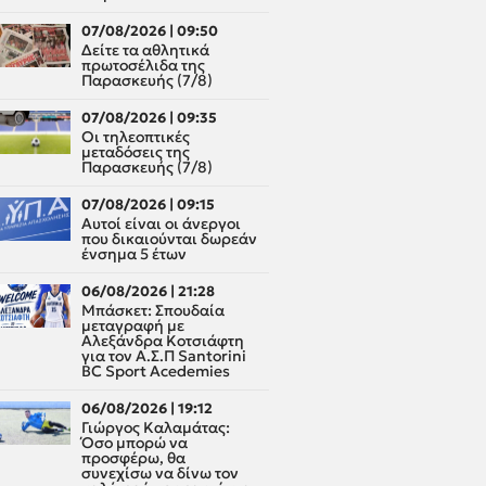
07/08/2026 | 09:50
Δείτε τα αθλητικά
πρωτοσέλιδα της
Παρασκευής (7/8)
07/08/2026 | 09:35
Οι τηλεοπτικές
μεταδόσεις της
Παρασκευής (7/8)
07/08/2026 | 09:15
Αυτοί είναι οι άνεργοι
που δικαιούνται δωρεάν
ένσημα 5 έτων
06/08/2026 | 21:28
Μπάσκετ: Σπουδαία
μεταγραφή με
Αλεξάνδρα Κοτσιάφτη
για τον A.Σ.Π Santorini
BC Sport Acedemies
06/08/2026 | 19:12
Γιώργος Καλαμάτας:
Όσο μπορώ να
προσφέρω, θα
συνεχίσω να δίνω τον