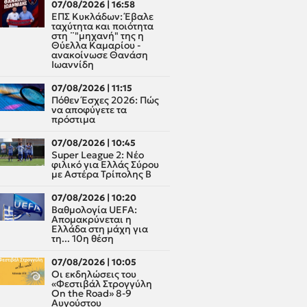
07/08/2026 | 16:58
ΕΠΣ Κυκλάδων: Έβαλε
ταχύτητα και ποιότητα
στη ¨"μηχανή" της η
Θύελλα Καμαρίου -
ανακοίνωσε Θανάση
Ιωαννίδη
07/08/2026 | 11:15
Πόθεν Έσχες 2026: Πώς
να αποφύγετε τα
πρόστιμα
07/08/2026 | 10:45
Super League 2: Νέο
φιλικό για Ελλάς Σύρου
με Αστέρα Τρίπολης Β
07/08/2026 | 10:20
Βαθμολογία UEFA:
Απομακρύνεται η
Ελλάδα στη μάχη για
τη... 10η θέση
07/08/2026 | 10:05
Οι εκδηλώσεις του
«Φεστιβάλ Στρογγύλη
On the Road» 8-9
Αυγούστου