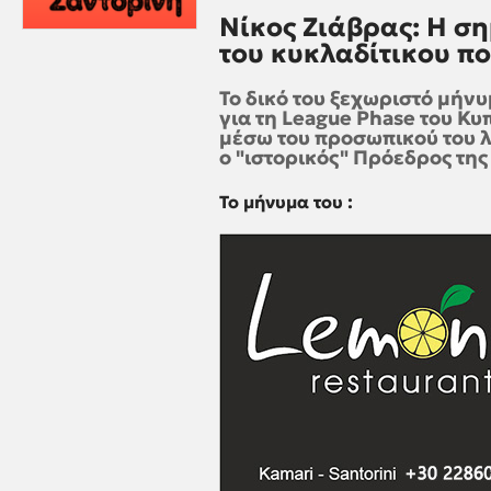
Νίκος Ζιάβρας: Η ση
του κυκλαδίτικου π
Το δικό του ξεχωριστό μήνυ
για τη League Phase του Κυ
μέσω του προσωπικού του 
ο "ιστορικός" Πρόεδρος της
Το μήνυμα του :