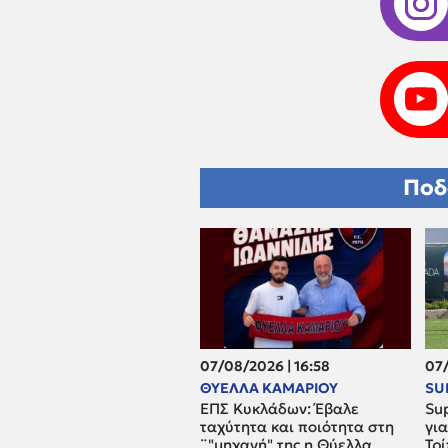
Ποδ
07/08/2026 | 16:58
07/
ΘΥΕΛΛΑ ΚΑΜΑΡΙΟΥ
SU
ΕΠΣ Κυκλάδων: Έβαλε
Sup
ταχύτητα και ποιότητα στη
γι
¨"μηχανή" της η Θύελλα
Τρ