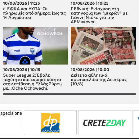
10/08/2026 | 11:25
10/08/2026 | 10:25
e-ΕΦΚΑ και ΔΥΠΑ: Οι
Γ Εθνική: Ενίσχυση στη
πληρωμές από σήμερα έως τις
κατηγορία των "μικρών" με
14 Αυγούστου
Γιάννη Ντόκο για την
ΑΕΜυκόνου
10/08/2026 | 10:15
10/08/2026 | 10:00
Super League 2: Έβαλε
Δείτε τα αθλητικά
ταχύτητα και εκρηκτικότητα
πρωτοσέλιδα της Δευτέρας
στην επίθεση η Ελλάς Σύρου
(10/8)
με...Oche Ochowechi.