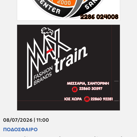
08/07/2026 | 11:00
ΠΟΔΟΣΦΑΙΡΟ