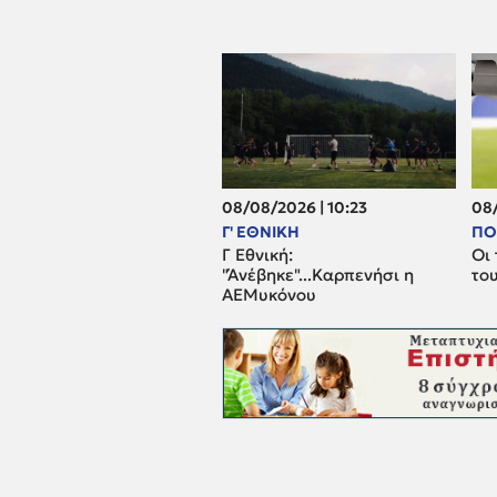
08/08/2026 | 10:23
08/
Γ' ΕΘΝΙΚΗ
ΠΟ
Γ Εθνική:
Οι 
"Άνέβηκε"...Καρπενήσι η
το
ΑΕΜυκόνου