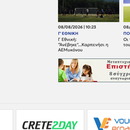
08/08/2026 | 10:23
08/
Γ' ΕΘΝΙΚΗ
ΠΟ
Γ Εθνική:
Οι 
"Άνέβηκε"...Καρπενήσι η
το
ΑΕΜυκόνου