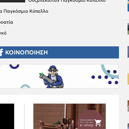
Ουζμπεκιστάν Παγκόσμιο Κύπελλο
να Παγκόσμιο Κύπελλο
ροατία
γκό
ΚΟΙΝΟΠΟΙΗΣΗ