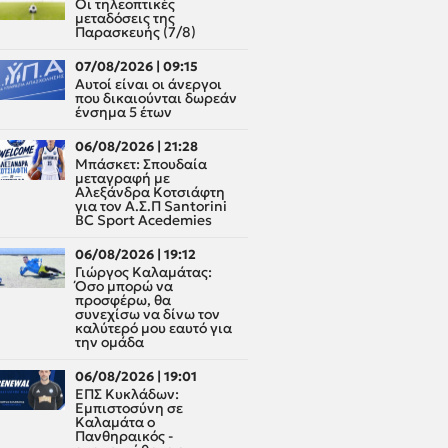
Οι τηλεοπτικές
μεταδόσεις της
Παρασκευής (7/8)
07/08/2026 | 09:15
Αυτοί είναι οι άνεργοι
που δικαιούνται δωρεάν
ένσημα 5 έτων
06/08/2026 | 21:28
Μπάσκετ: Σπουδαία
μεταγραφή με
Αλεξάνδρα Κοτσιάφτη
για τον A.Σ.Π Santorini
BC Sport Acedemies
06/08/2026 | 19:12
Γιώργος Καλαμάτας:
Όσο μπορώ να
προσφέρω, θα
συνεχίσω να δίνω τον
καλύτερό μου εαυτό για
την ομάδα
06/08/2026 | 19:01
ΕΠΣ Κυκλάδων:
Εμπιστοσύνη σε
Καλαμάτα ο
Πανθηραικός -