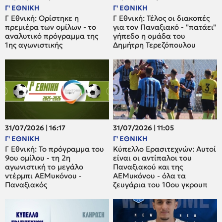
Γ' ΕΘΝΙΚΗ
Γ' ΕΘΝΙΚΗ
Γ Εθνική: Ορίστηκε η
Γ Εθνική: Τέλος οι διακοπές
πρεμιέρα των ομίλων - το
για τον Παναξιακό - "πατάει"
αναλυτικό πρόγραμμα της
γήπεδο η ομάδα του
1ης αγωνιστικής
Δημήτρη Τερεζόπουλου
31/07/2026 | 16:17
31/07/2026 | 11:05
Γ' ΕΘΝΙΚΗ
Γ' ΕΘΝΙΚΗ
Γ Εθνική: Το πρόγραμμα του
Κύπελλο Ερασιτεχνών: Αυτοί
9ου ομίλου - τη 2η
είναι οι αντίπαλοι του
αγωνιστική το μεγάλο
Παναξιακού και της
ντέρμπι ΑΕΜυκόνου -
ΑΕΜυκόνου - όλα τα
Παναξιακός
ζευγάρια του 10ου γκρουπ