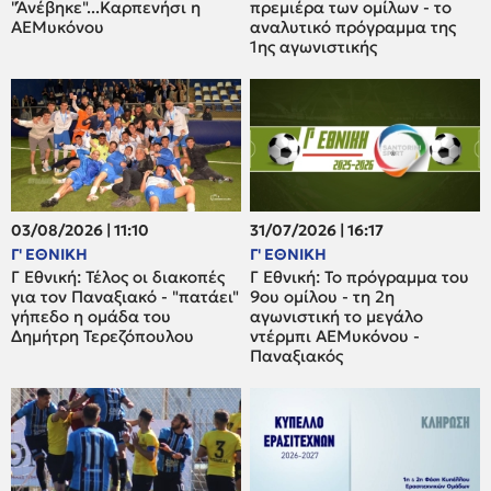
"Άνέβηκε"...Καρπενήσι η
πρεμιέρα των ομίλων - το
ΑΕΜυκόνου
αναλυτικό πρόγραμμα της
1ης αγωνιστικής
03/08/2026 | 11:10
31/07/2026 | 16:17
Γ' ΕΘΝΙΚΗ
Γ' ΕΘΝΙΚΗ
Γ Εθνική: Τέλος οι διακοπές
Γ Εθνική: Το πρόγραμμα του
για τον Παναξιακό - "πατάει"
9ου ομίλου - τη 2η
γήπεδο η ομάδα του
αγωνιστική το μεγάλο
Δημήτρη Τερεζόπουλου
ντέρμπι ΑΕΜυκόνου -
Παναξιακός