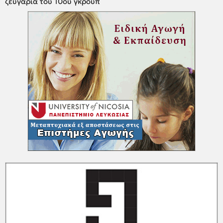
ζευγάρια του 10ου γκρουπ