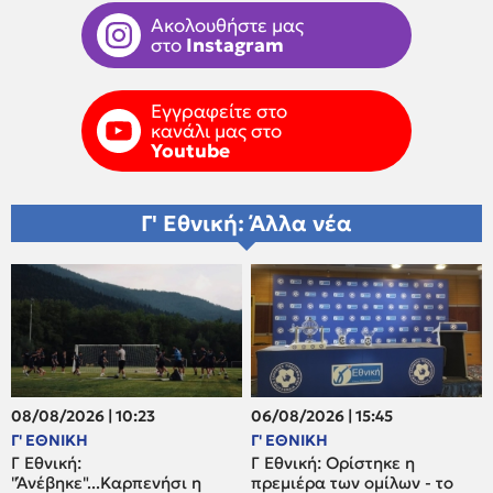
Ακολουθήστε μας
στο
Instagram
Εγγραφείτε στο
κανάλι μας στο
Youtube
Γ' Εθνική: Άλλα νέα
08/08/2026 | 10:23
06/08/2026 | 15:45
Γ' ΕΘΝΙΚΗ
Γ' ΕΘΝΙΚΗ
Γ Εθνική:
Γ Εθνική: Ορίστηκε η
"Άνέβηκε"...Καρπενήσι η
πρεμιέρα των ομίλων - το