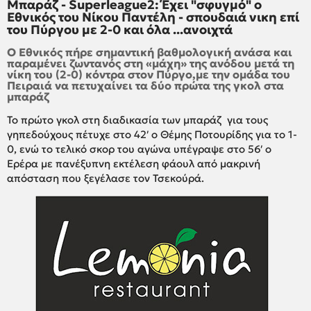
Μπαράζ - Superleague2: Έχει "σφυγμό" ο
Εθνικός του Νίκου Παντέλη - σπουδαιά νικη επί
του Πύργου με 2-0 και όλα ...ανοιχτά
Ο Εθνικός πήρε σημαντική βαθμολογική ανάσα και
παραμένει ζωντανός στη «μάχη» της ανόδου μετά τη
νίκη του (2-0) κόντρα στον Πύργο,με την ομάδα του
Πειραιά να πετυχαίνει τα δύο πρώτα της γκολ στα
μπαράζ
Το πρώτο γκολ στη διαδικασία των μπαράζ για τους
γηπεδούχους πέτυχε στο 42′ ο Θέμης Ποτουρίδης για το 1-
0, ενώ το τελικό σκορ του αγώνα υπέγραψε στο 56′ ο
Ερέρα με πανέξυπνη εκτέλεση φάουλ από μακρινή
απόσταση που ξεγέλασε τον Τσεκούρά.