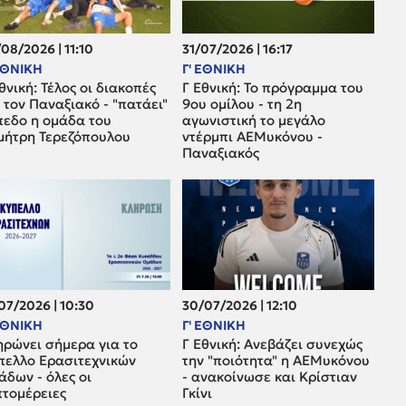
08/2026 | 11:10
31/07/2026 | 16:17
 ΕΘΝΙΚΗ
Γ' ΕΘΝΙΚΗ
θνική: Τέλος οι διακοπές
Γ Εθνική: Το πρόγραμμα του
 τον Παναξιακό - "πατάει"
9ου ομίλου - τη 2η
πεδο η ομάδα του
αγωνιστική το μεγάλο
μήτρη Τερεζόπουλου
ντέρμπι ΑΕΜυκόνου -
Παναξιακός
07/2026 | 10:30
30/07/2026 | 12:10
 ΕΘΝΙΚΗ
Γ' ΕΘΝΙΚΗ
ηρώνει σήμερα για το
Γ Εθνική: Ανεβάζει συνεχώς
πελλο Ερασιτεχνικών
την "ποιότητα" η ΑΕΜυκόνου
δων - όλες οι
- ανακοίνωσε και Κρίστιαν
πτομέρειες
Γκίνι