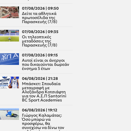
07/08/2026 | 09:50
Δείτε τα αθλητικά
πρωτοσέλιδα της
Παρασκευής (7/8)
07/08/2026 | 09:35
Οι τηλεοπτικές
μεταδόσεις της
Παρασκευής (7/8)
07/08/2026 | 09:15
Αυτοί είναι οι άνεργοι
που δικαιούνται δωρεάν
ένσημα 5 έτων
06/08/2026 | 21:28
Μπάσκετ: Σπουδαία
μεταγραφή με
Αλεξάνδρα Κοτσιάφτη
για τον A.Σ.Π Santorini
BC Sport Acedemies
06/08/2026 | 19:12
Γιώργος Καλαμάτας:
Όσο μπορώ να
προσφέρω, θα
συνεχίσω να δίνω τον