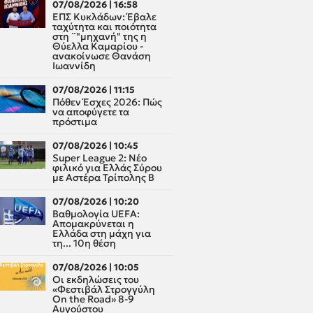
07/08/2026 | 16:58
ΕΠΣ Κυκλάδων: Έβαλε
ταχύτητα και ποιότητα
στη ¨"μηχανή" της η
Θύελλα Καμαρίου -
ανακοίνωσε Θανάση
Ιωαννίδη
07/08/2026 | 11:15
Πόθεν Έσχες 2026: Πώς
να αποφύγετε τα
πρόστιμα
07/08/2026 | 10:45
Super League 2: Νέο
φιλικό για Ελλάς Σύρου
με Αστέρα Τρίπολης Β
07/08/2026 | 10:20
Βαθμολογία UEFA:
Απομακρύνεται η
Ελλάδα στη μάχη για
τη... 10η θέση
07/08/2026 | 10:05
Οι εκδηλώσεις του
«Φεστιβάλ Στρογγύλη
On the Road» 8-9
Αυγούστου