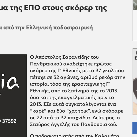
μα της ΕΠΟ στους σκόρερ της
 από την Ελληνική ποδοσφαιρική
Ο Απόστολος Σαραντίδης του
Πανθρακικού αναδείχτηκε πρώτος
σκόρερ της Γ’ Εθνικής με τα 37 γκολ που
πέτυχε σε 32 αγώνες, αριθμό ρεκόρ στην
ιστορία, τόσο της ερασιτεχνικής Γ’
Εθνικής, από το ξεκίνημά της το 2013,
όσο και της επαγγελματικής πριν το
2013. ΣΣε αυτά συγκαταλέγονται ένα
“καρέ” και δύο “χατ τρικ”, ενώ σκόραρε
σε 22 από τα 32 παιχνίδια. Δεύτερος ο
Σταύρος Αγγελής του Πανθουριακού.
Ο ποδοσφαιριστής από την Καλαμάτα