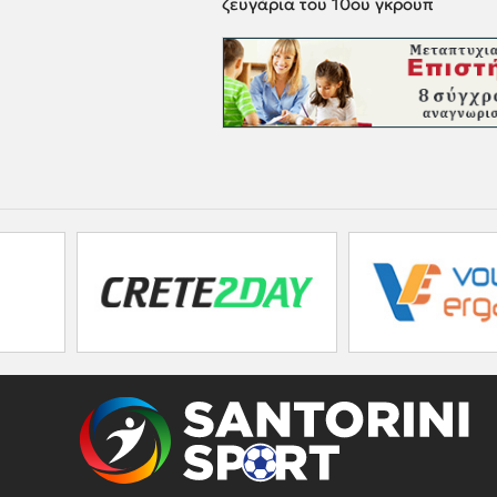
ζευγάρια του 10ου γκρουπ