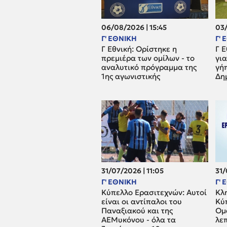
06/08/2026 | 15:45
03/
Γ' ΕΘΝΙΚΗ
Γ'
Γ Εθνική: Ορίστηκε η
Γ Ε
πρεμιέρα των ομίλων - το
για
αναλυτικό πρόγραμμα της
γή
1ης αγωνιστικής
Δη
31/07/2026 | 11:05
31/
Γ' ΕΘΝΙΚΗ
Γ'
Κύπελλο Ερασιτεχνών: Αυτοί
Κλ
είναι οι αντίπαλοι του
Κύ
Παναξιακού και της
Ομά
ΑΕΜυκόνου - όλα τα
λε