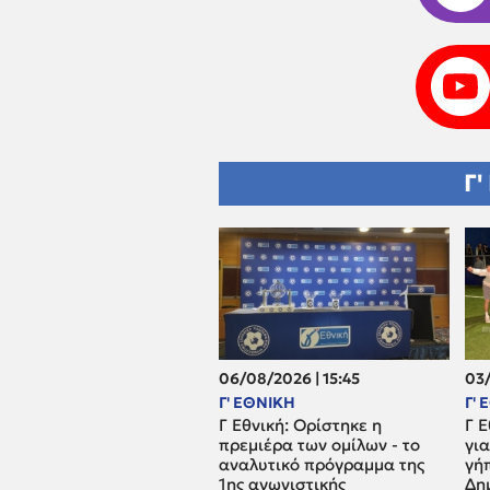
Γ'
06/08/2026 | 15:45
03/
Γ' ΕΘΝΙΚΗ
Γ'
Γ Εθνική: Ορίστηκε η
Γ Ε
πρεμιέρα των ομίλων - το
για
αναλυτικό πρόγραμμα της
γή
1ης αγωνιστικής
Δη