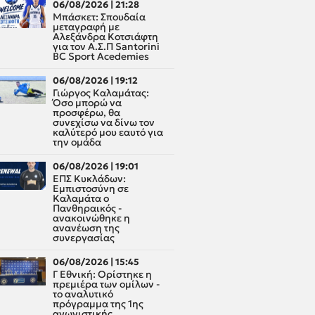
06/08/2026 | 21:28
Μπάσκετ: Σπουδαία
μεταγραφή με
Αλεξάνδρα Κοτσιάφτη
για τον A.Σ.Π Santorini
BC Sport Acedemies
06/08/2026 | 19:12
Γιώργος Καλαμάτας:
Όσο μπορώ να
προσφέρω, θα
συνεχίσω να δίνω τον
καλύτερό μου εαυτό για
την ομάδα
06/08/2026 | 19:01
ΕΠΣ Κυκλάδων:
Εμπιστοσύνη σε
Καλαμάτα ο
Πανθηραικός -
ανακοινώθηκε η
ανανέωση της
συνεργασίας
06/08/2026 | 15:45
Γ Εθνική: Ορίστηκε η
πρεμιέρα των ομίλων -
το αναλυτικό
πρόγραμμα της 1ης
αγωνιστικής