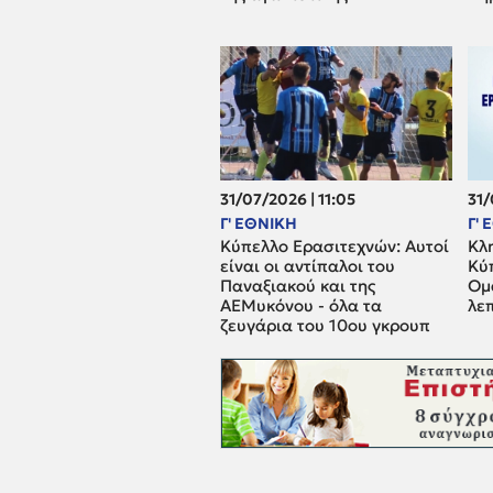
31/07/2026 | 11:05
31/
Γ' ΕΘΝΙΚΗ
Γ'
Κύπελλο Ερασιτεχνών: Αυτοί
Κλ
είναι οι αντίπαλοι του
Κύ
Παναξιακού και της
Ομά
ΑΕΜυκόνου - όλα τα
λε
ζευγάρια του 10ου γκρουπ