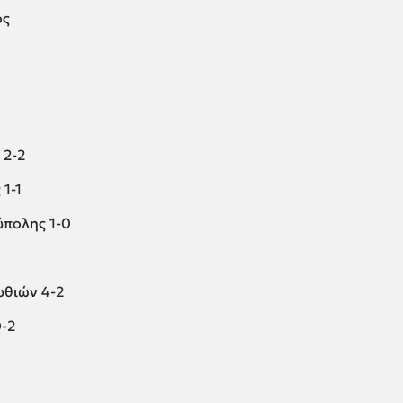
ός
 2-2
1-1
ύπολης 1-0
υθιών 4-2
-2