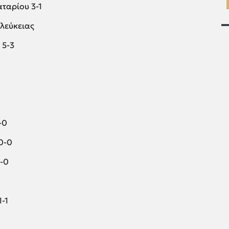
ταρίου 3-1
λεύκειας
 5-3
2-0
0-0
-0
-1