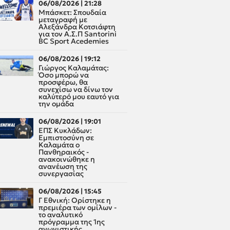
06/08/2026 | 21:28
Μπάσκετ: Σπουδαία
μεταγραφή με
Αλεξάνδρα Κοτσιάφτη
για τον A.Σ.Π Santorini
BC Sport Acedemies
06/08/2026 | 19:12
Γιώργος Καλαμάτας:
Όσο μπορώ να
προσφέρω, θα
συνεχίσω να δίνω τον
καλύτερό μου εαυτό για
την ομάδα
06/08/2026 | 19:01
ΕΠΣ Κυκλάδων:
Εμπιστοσύνη σε
Καλαμάτα ο
Πανθηραικός -
ανακοινώθηκε η
ανανέωση της
συνεργασίας
06/08/2026 | 15:45
Γ Εθνική: Ορίστηκε η
πρεμιέρα των ομίλων -
το αναλυτικό
πρόγραμμα της 1ης
αγωνιστικής