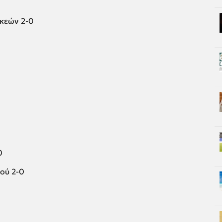
υκεών 2-0
0
ού 2-0