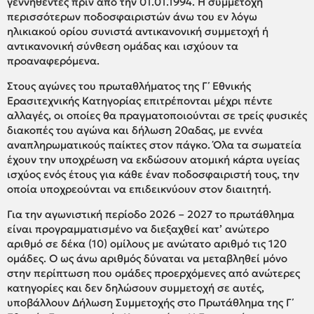
γεννηθέντες πριν από την 01.01.1994. Η συμμετοχή
περισσότερων ποδοσφαιριστών άνω του εν λόγω
ηλικιακού ορίου συνιστά αντικανονική συμμετοχή ή
αντικανονική σύνθεση ομάδας και ισχύουν τα
προαναφερόμενα.
Στους αγώνες του πρωταθλήματος της Γ΄ Εθνικής
Ερασιτεχνικής Κατηγορίας επιτρέπονται μέχρι πέντε
αλλαγές, οι οποίες θα πραγματοποιούνται σε τρείς φυσικές
διακοπές του αγώνα και δήλωση 20αδας, με εννέα
αναπληρωματικούς παίκτες στον πάγκο. Όλα τα σωματεία
έχουν την υποχρέωση να εκδώσουν ατομική κάρτα υγείας
ισχύος ενός έτους για κάθε έναν ποδοσφαιριστή τους, την
οποία υποχρεούνται να επιδεικνύουν στον διαιτητή.
Για την αγωνιστική περίοδο 2026 – 2027 το πρωτάθλημα
είναι προγραμματισμένο να διεξαχθεί κατ’ ανώτερο
αριθμό σε δέκα (10) ομίλους με ανώτατο αριθμό τις 120
ομάδες. Ο ως άνω αριθμός δύναται να μεταβληθεί μόνο
στην περίπτωση που ομάδες προερχόμενες από ανώτερες
κατηγορίες και δεν δηλώσουν συμμετοχή σε αυτές,
υποβάλλουν Δήλωση Συμμετοχής στο Πρωτάθλημα της Γ΄