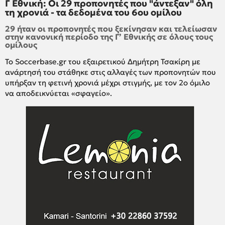
Γ Εθνική: Οι 29 προπονητές που "άντεξαν" όλη
τη χρονιά - τα δεδομένα του 6ου ομίλου
29 ήταν οι προπονητές που ξεκίνησαν και τελείωσαν
στην κανονική περίοδο της Γ’ Εθνικής σε όλους τους
ομίλους
To Soccerbase.gr του εξαιρετικού Δημήτρη Τσακίρη με
ανάρτησή του στάθηκε στις αλλαγές των προπονητών που
υπήρξαν τη φετινή χρονιά μέχρι στιγμής, με τον 2ο όμιλο
να αποδεικνύεται «σφαγείο».