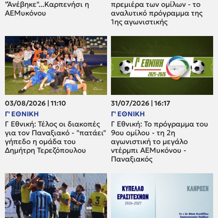
"Άνέβηκε"...Καρπενήσι η
πρεμιέρα των ομίλων - το
ΑΕΜυκόνου
αναλυτικό πρόγραμμα της
1ης αγωνιστικής
03/08/2026 | 11:10
31/07/2026 | 16:17
Γ' ΕΘΝΙΚΗ
Γ' ΕΘΝΙΚΗ
Γ Εθνική: Τέλος οι διακοπές
Γ Εθνική: Το πρόγραμμα του
για τον Παναξιακό - "πατάει"
9ου ομίλου - τη 2η
γήπεδο η ομάδα του
αγωνιστική το μεγάλο
Δημήτρη Τερεζόπουλου
ντέρμπι ΑΕΜυκόνου -
Παναξιακός