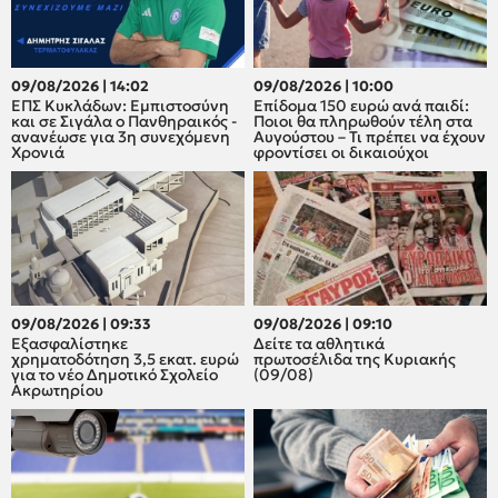
09/08/2026 | 14:02
09/08/2026 | 10:00
ΕΠΣ Κυκλάδων: Εμπιστοσύνη
Επίδομα 150 ευρώ ανά παιδί:
και σε Σιγάλα ο Πανθηραικός -
Ποιοι θα πληρωθούν τέλη στα
ανανέωσε για 3η συνεχόμενη
Αυγούστου – Τι πρέπει να έχουν
Χρονιά
φροντίσει οι δικαιούχοι
09/08/2026 | 09:33
09/08/2026 | 09:10
Εξασφαλίστηκε
Δείτε τα αθλητικά
χρηματοδότηση 3,5 εκατ. ευρώ
πρωτοσέλιδα της Κυριακής
για το νέο Δημοτικό Σχολείο
(09/08)
Ακρωτηρίου