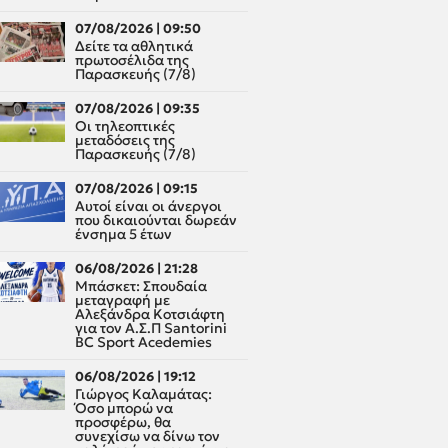
07/08/2026 | 09:50
Δείτε τα αθλητικά
πρωτοσέλιδα της
Παρασκευής (7/8)
07/08/2026 | 09:35
Οι τηλεοπτικές
μεταδόσεις της
Παρασκευής (7/8)
07/08/2026 | 09:15
Αυτοί είναι οι άνεργοι
που δικαιούνται δωρεάν
ένσημα 5 έτων
06/08/2026 | 21:28
Μπάσκετ: Σπουδαία
μεταγραφή με
Αλεξάνδρα Κοτσιάφτη
για τον A.Σ.Π Santorini
BC Sport Acedemies
06/08/2026 | 19:12
Γιώργος Καλαμάτας:
Όσο μπορώ να
προσφέρω, θα
συνεχίσω να δίνω τον