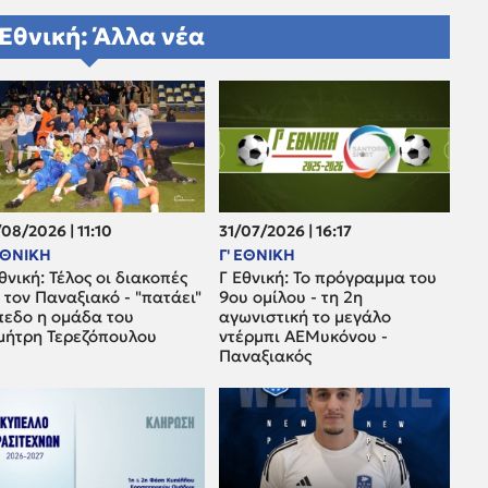
 Εθνική: Άλλα νέα
08/2026 | 11:10
31/07/2026 | 16:17
 ΕΘΝΙΚΗ
Γ' ΕΘΝΙΚΗ
θνική: Τέλος οι διακοπές
Γ Εθνική: Το πρόγραμμα του
 τον Παναξιακό - "πατάει"
9ου ομίλου - τη 2η
πεδο η ομάδα του
αγωνιστική το μεγάλο
μήτρη Τερεζόπουλου
ντέρμπι ΑΕΜυκόνου -
Παναξιακός