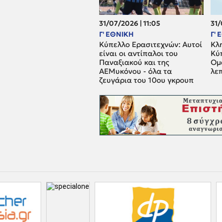
31/07/2026 | 11:05
31/
Γ' ΕΘΝΙΚΗ
Γ'
Κύπελλο Ερασιτεχνών: Αυτοί
Κλ
είναι οι αντίπαλοι του
Κύ
Παναξιακού και της
Ομά
ΑΕΜυκόνου - όλα τα
λε
ζευγάρια του 10ου γκρουπ