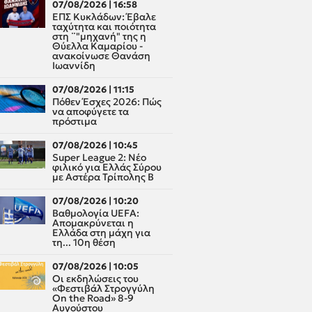
07/08/2026 | 16:58
ΕΠΣ Κυκλάδων: Έβαλε
ταχύτητα και ποιότητα
στη ¨"μηχανή" της η
Θύελλα Καμαρίου -
ανακοίνωσε Θανάση
Ιωαννίδη
07/08/2026 | 11:15
Πόθεν Έσχες 2026: Πώς
να αποφύγετε τα
πρόστιμα
07/08/2026 | 10:45
Super League 2: Νέο
φιλικό για Ελλάς Σύρου
με Αστέρα Τρίπολης Β
07/08/2026 | 10:20
Βαθμολογία UEFA:
Απομακρύνεται η
Ελλάδα στη μάχη για
τη... 10η θέση
07/08/2026 | 10:05
Οι εκδηλώσεις του
«Φεστιβάλ Στρογγύλη
On the Road» 8-9
Αυγούστου