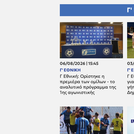
Γ'
06/08/2026 | 15:45
03/
Γ' ΕΘΝΙΚΗ
Γ'
Γ Εθνική: Ορίστηκε η
Γ Ε
πρεμιέρα των ομίλων - το
για
αναλυτικό πρόγραμμα της
γή
1ης αγωνιστικής
Δη